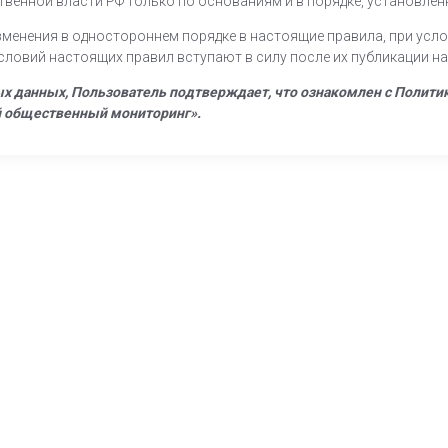
твенной власти РФ только по основаниям и в порядке, установле
менения в одностороннем порядке в настоящие правила, при усло
ловий настоящих правил вступают в силу после их публикации на
х данных, Пользователь подтверждает, что ознакомлен с Полити
 общественный мониторинг».
https://www.high-endrolex.com/26