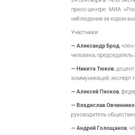
пресс-центре МИА «Рос
наблюдения за ходом выб
Участники:
— Александр Брод
, чле
человека, председатель
—
Никита Тюков
, доцен
коммуникаций, эксперт 
— Алексей Песков
, фед
— Владислав Овчиннико
руководитель обществен
— Андрей Голощанов
, 