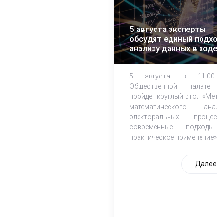
5 августа эксперты
обсудят единый подхо
анализу данных в ходе
ЕДГ-2026
5 августа в 11:0
Общественной палате
пройдет круглый стол «Ме
математического ана
электоральных процес
современные подход
практическое применение»
Далее