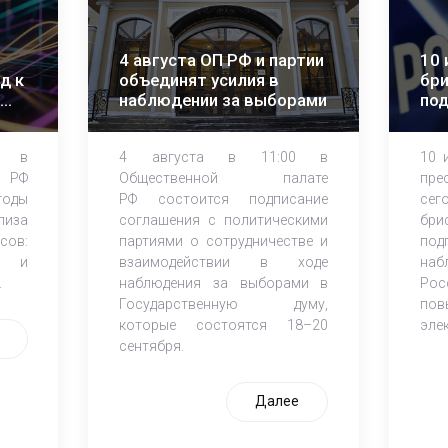
4 августа ОП РФ и партии
10 
д к
объединят усилия в
бри
наблюдении за выборами
по
об
на
0 в
4 августа в 11:00 в
10 
 РФ
Общественной палате
пре
тоды
РФ состоится подписание
сег
лиза
соглашения с политическими
бри
сов:
партиями о сотрудничестве и
под
ы и
взаимодействии в ходе
наб
.
наблюдения за выборами в
Рос
Государственную думу,
пов
которые состоятся 18–20
эле
сентября.
Далее