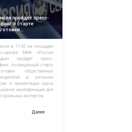
июля пройдёт пресс-
финг о старте
дготовки
щественных
блюдателей к выборам
июля в 11:00 на площадке
сс-центра МИА «Россия
одня» пройдёт пресс-
финг, посвящённый cтарту
готовки общественных
людателей в регионах
сии и презентации курса
ышения квалификации для
кторальных экспертов.
Далее