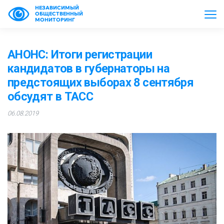
НЕЗАВИСИМЫЙ
ОБЩЕСТВЕННЫЙ
МОНИТОРИНГ
АНОНС: Итоги регистрации
кандидатов в губернаторы на
предстоящих выборах 8 сентября
обсудят в ТАСС
06.08.2019