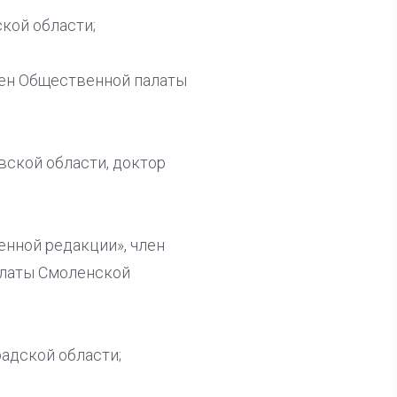
кой области;
лен Общественной палаты
ской области, доктор
нной редакции», член
алаты Смоленской
адской области;