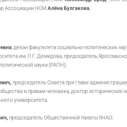
ор Ассоциации НОМ
Алёна Булгакова.
еевн
а
, декан факультета социально-политических на
ситета им. П.Г. Демидова, председатель Ярославско
политической науки (РАПН);
евич,
председатель Совета при главе администрации
общества и правам человека, доктор исторических н
нного университета;
вич,
председатель Общественной палаты ЯНАО;