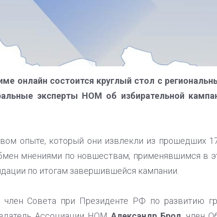
жиме онлайн состоится круглый стол с региональ
ральные эксперты НОМ об избирательной кампани
вом опыте, который они извлекли из прошедших 1
бмен мнениями по новшествам, применявшимся в э
дации по итогам завершившейся кампании.
: член Совета при Президенте РФ по развитию г
седатель Ассоциации НОМ
Александр Брод
, член 