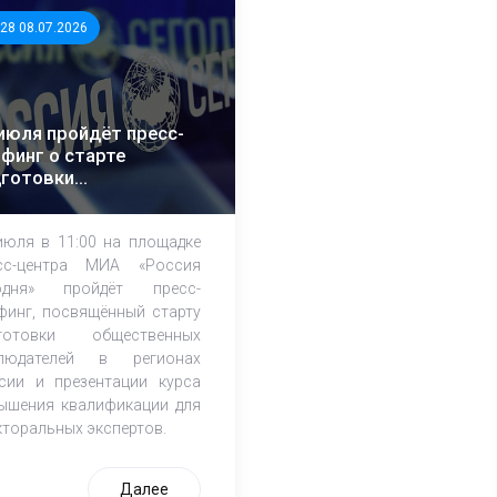
:28 08.07.2026
июля пройдёт пресс-
финг о старте
дготовки
щественных
блюдателей к выборам
июля в 11:00 на площадке
сс-центра МИА «Россия
одня» пройдёт пресс-
финг, посвящённый cтарту
готовки общественных
людателей в регионах
сии и презентации курса
ышения квалификации для
кторальных экспертов.
Далее