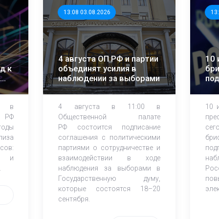
13:08 03.08.2026
13
4 августа ОП РФ и партии
10 
д к
объединят усилия в
бри
наблюдении за выборами
по
об
на
0 в
4 августа в 11:00 в
10 
 РФ
Общественной палате
пре
тоды
РФ состоится подписание
сег
лиза
соглашения с политическими
бри
сов:
партиями о сотрудничестве и
под
ы и
взаимодействии в ходе
наб
.
наблюдения за выборами в
Рос
Государственную думу,
пов
которые состоятся 18–20
эле
сентября.