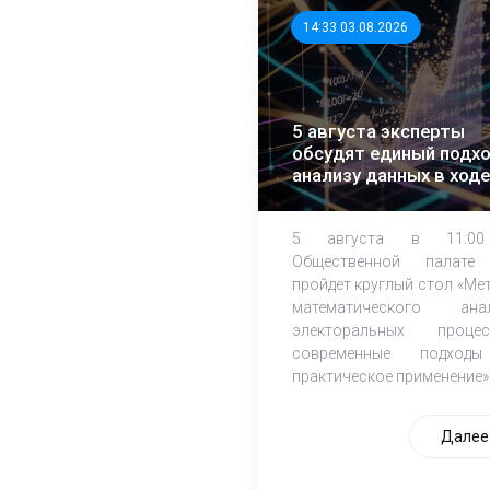
14:33 03.08.2026
5 августа эксперты
обсудят единый подхо
анализу данных в ходе
ЕДГ-2026
5 августа в 11:0
Общественной палате
пройдет круглый стол «Ме
математического ана
электоральных процес
современные подход
практическое применение»
Далее