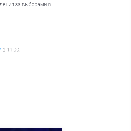
дения за выборами в
;
/
в 11:00.