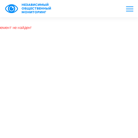
НЕЗАВИСИМЫЙ
ОБЩЕСТВЕННЫЙ
МОНИТОРИНГ
емент не найден!
https://www.high-endrolex.com/26