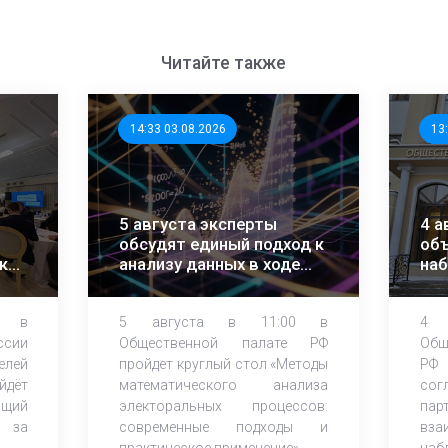
Читайте также
14:33 03.08.2026
13
5 августа эксперты
4 а
обсудят единый подход к
объ
ки
анализу данных в ходе
на
ЕДГ-2026
0 в
5 августа в 11:00 в
4 
ссии
Общественной палате РФ
Об
лей
пройдет круглый стол «Методы
РФ 
йдёт
математического анализа
сог
щий
электоральных процессов:
пар
ю за
современные подходы и
вз
практическое применение».
наб