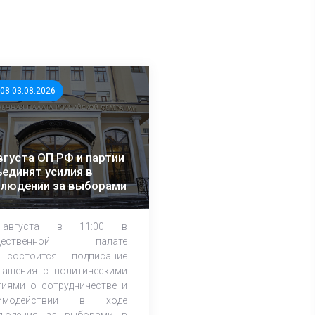
:08 03.08.2026
вгуста ОП РФ и партии
единят усилия в
блюдении за выборами
августа в 11:00 в
щественной палате
состоится подписание
лашения с политическими
тиями о сотрудничестве и
аимодействии в ходе
людения за выборами в