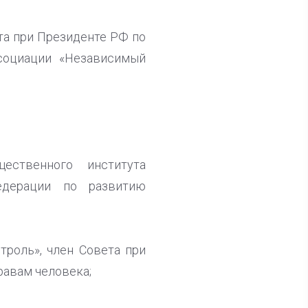
та при Президенте РФ по
социации «Независимый
ественного института
едерации по развитию
троль», член Совета при
равам человека;