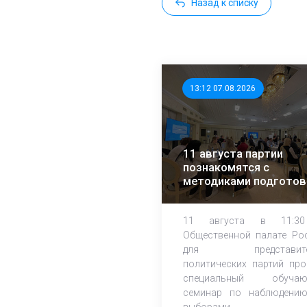
Назад к списку
13:12 07.08.2026
11 августа партии
познакомятся с
методиками подготов
независимых
наблюдателей
11 августа в 11:3
Общественной палате Ро
для представите
политических партий про
специальный обучаю
семинар по наблюдени
выборами.