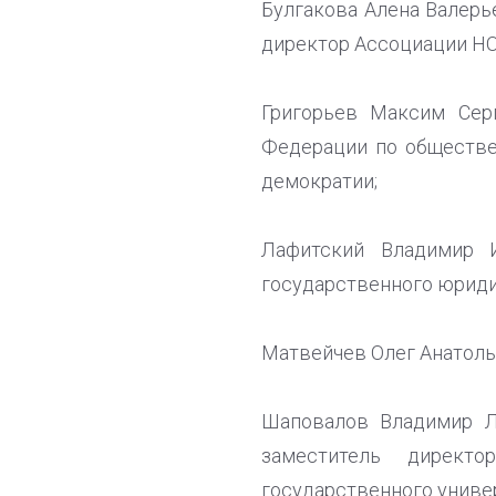
Булгакова Алена Валерь
директор Ассоциации Н
Григорьев Максим Сер
Федерации по обществе
демократии;
Лафитский Владимир 
государственного юридич
Матвейчев Олег Анатоль
Шаповалов Владимир Ле
заместитель директ
государственного униве