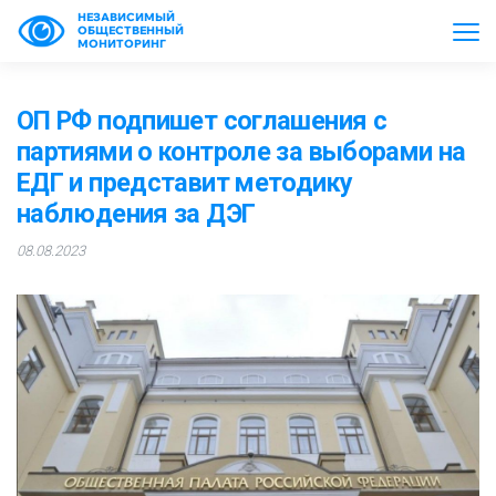
НЕЗАВИСИМЫЙ
ОБЩЕСТВЕННЫЙ
МОНИТОРИНГ
ОП РФ подпишет соглашения с
партиями о контроле за выборами на
ЕДГ и представит методику
наблюдения за ДЭГ
08.08.2023