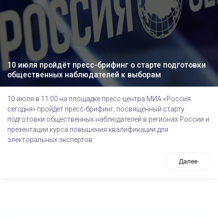
10 июля пройдёт пресс-брифинг о старте подготовки
общественных наблюдателей к выборам
10 июля в 11:00 на площадке пресс-центра МИА «Россия
сегодня» пройдёт пресс-брифинг, посвящённый cтарту
подготовки общественных наблюдателей в регионах России и
презентации курса повышения квалификации для
электоральных экспертов.
Далее
tps://www.high-endrolex.com/26