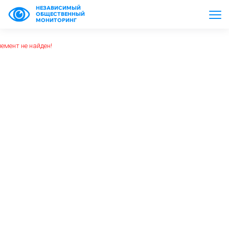
НЕЗАВИСИМЫЙ
ОБЩЕСТВЕННЫЙ
МОНИТОРИНГ
емент не найден!
https://www.high-endrolex.com/26