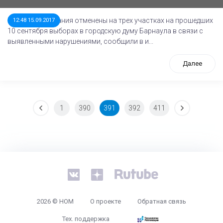
Итоги голосования отменены на трех участках на прошедших
12:48 15.09.2017
10 сентября выборах в городскую думу Барнаула в связи с
выявленными нарушениями, сообщили в и...
Далее
1
390
391
392
411
tps://www.high-endrolex.com/26
2026 © НОМ
О проекте
Обратная связь
Тех. поддержка