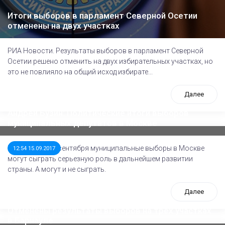
Итоги выборов в парламент Северной Осетии
отменены на двух участках
РИА Новости. Результаты выборов в парламент Северной
Осетии решено отменить на двух избирательных участках, но
это не повлияло на общий исход избирате...
Далее
Андрей Бузин: Политические итоги выборов
муниципальных депутатов в Москве
Прошедшие 10 сентября муниципальные выборы в Москве
12:54 15.09.2017
могут сыграть серьезную роль в дальнейшем развитии
страны. А могут и не сыграть.
Далее
Отменены результаты выборов на трех участках
в Барнауле