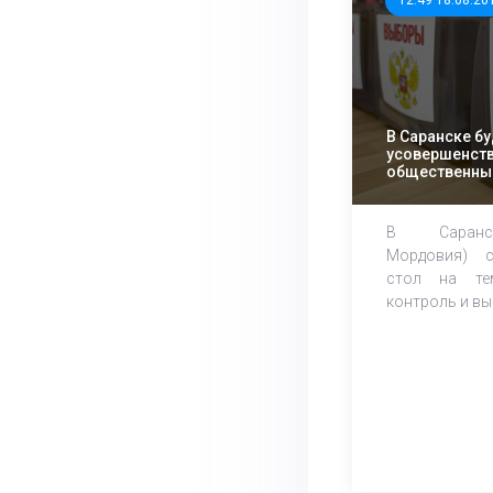
12:49 18.08.20
В Саранске б
усовершенст
общественный
выборами
В Саранск
Мордовия) с
стол на те
контроль и вы