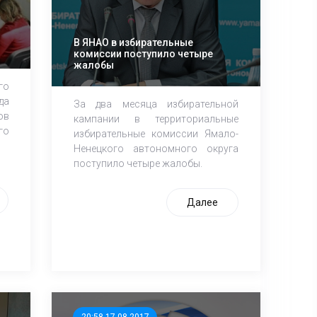
В ЯНАО в избирательные
комиссии поступило четыре
жалобы
го
да
За два месяца избирательной
ов
кампании в территориальные
го
избирательные комиссии Ямало-
Ненецкого автономного округа
поступило четыре жалобы.
Далее