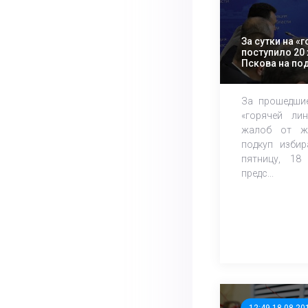
За сутки на «
поступило 20
Пскова на по
За прошедшие
«горячей ли
жалоб от ж
подкуп избир
пятницу, 18
предс...