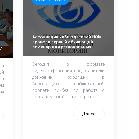
20:58 17.08.2017
Ассоциация наблюдателей НОМ
провела первый обучающий
семинар для региональных
ол
координаторов
Сегодня в формате
ой
видеоконференции представители
ой
движений, входящих в
ол
Ассоциацию наблюдателей,
ом
провели ликбез по работе с
ем
порталом nom24.ru и подготов...
Далее