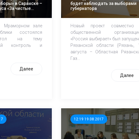
ыборы» в Саранске –
будет наблюдать за выборами
уса «За чистые
губернатора
в Мраморном зале
Новый проект совместно
блики состоялся
общественной организаци
стол на тему
«Россия выбирает» был запущен
ный контроль и
Рязанской области (Рязань, 
августа – Областная Рязанск
Газ...
Далее
Далее
17
12:19 19.08.2017