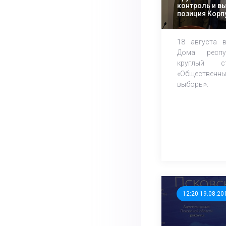
контроль и в
позиция Корп
выборы»
18 августа 
Дома респу
круглый 
«Обществен
выборы».
12:20 19.08.20