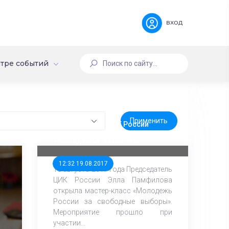
вход
тре событий
Председатель ЦИК России
открыла мастер-класс
«Молодежь России - за
свободные выборы»
12:32 19.08.2017
18 августа 2017 года Председатель
ЦИК России Элла Памфилова
открыла мастер-класс «Молодежь
России за свободные выборы».
Мероприятие прошло при
участии...