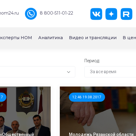
nom24.ru
8 800-511-01-22
ксперты НОМ
Аналитика
Видео и трансляции
В цен
Период:
За все время
17
12:46 19.08.2017
 «Общественный
Молодежь Рязанской области