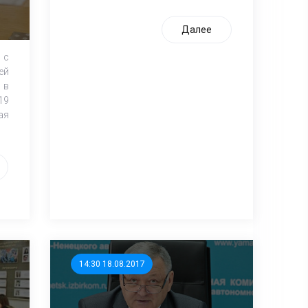
Далее
 с
ей
 в
19
ая
14:30 18.08.2017