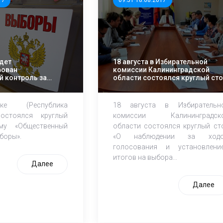
17
09:51 18.08.2017
удет
18 августа в Избирательной
вован
комиссии Калининградской
 контроль за
области состоялся круглый ст
е (Республика
18 августа в Избирательн
остоялся круглый
комиссии Калининградск
му «Общественный
области состоялся круглый ст
боры».
«О наблюдении за ход
голосования и установлени
итогов на выбора...
Далее
Далее