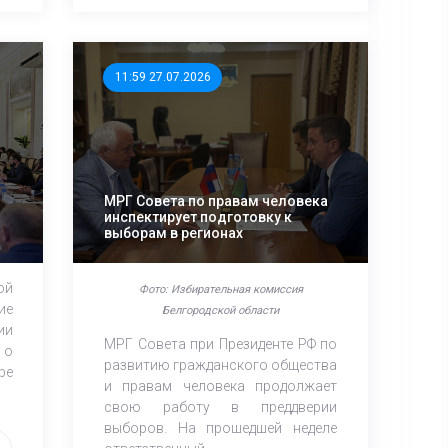
11:59 27.07.2026
МРГ Совета по правам человека
инспектирует подготовку к
выборам в регионах
ой
Фото: Избирательная комиссия
ие
Белгородской области
ии
МРГ Совета при Президенте РФ по
 о
развитию гражданского общества
ре
и правам человека продолжает
свою работу в преддверии
выборов. На прошедшей неделе