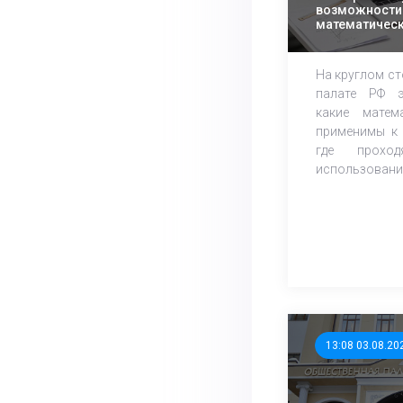
возможности 
математическ
избирательны
На круглом с
палате РФ э
какие матем
применимы к 
где прохо
использования.
13:08 03.08.20