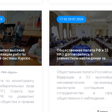
26
17:02 29.07.2026
метил высокий
Общественная палата РФ и 52
низации работы
НКО договорились о
й системы Курской
совместном наблюдении за
осенними выборами
Общественная палата Российск
 РИА «Курск»
Федерации и 52 крупнейш
па по мониторингу
некоммерческие организац
збирательных прав
заключили соглашение
РГ) Совета при
сотрудничестве в сфе
 РФ по развитию
общественного наблюдения...
 общества и правам