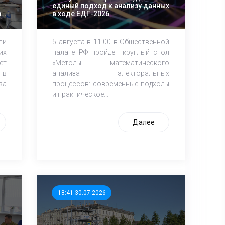
единый подход к анализу данных
за
в ходе ЕДГ-2026
ли
5 августа в 11:00 в Общественной
их
палате РФ пройдет круглый стол
ет
«Методы математического
 в
анализа электоральных
за
процессов: современные подходы
и практическое...
Далее
18:41 30.07.2026