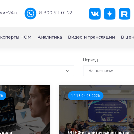
nom24.ru
8 800-511-01-22
ксперты НОМ
Аналитика
Видео и трансляции
В цен
Период:
За все время
26
14:18 04.08.2026
удили
ОП РФ и политические партии