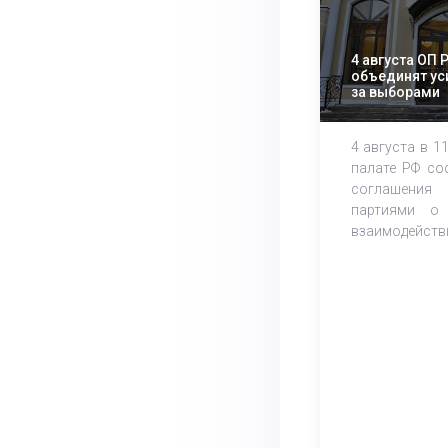
4 августа ОП 
объединят ус
за выборами
4 августа в 1
палате РФ со
соглашения
партиями о 
взаимодействии