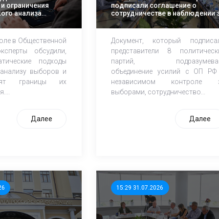
и ограничения
подписали соглашение о
ого анализа
сотрудничестве в наблюдении 
х кампаний
выборами в Госдуму РФ
толе в Общественной
Документ, который подписа
ксперты обсудили,
представители 8 политическ
атические подходы
партий, подразумева
анализу выборов и
объединение усилий с ОП РФ
дят границы их
независимом контроле 
...
выборами, сотрудничество...
Далее
Далее
26
15:29 31.07.2026