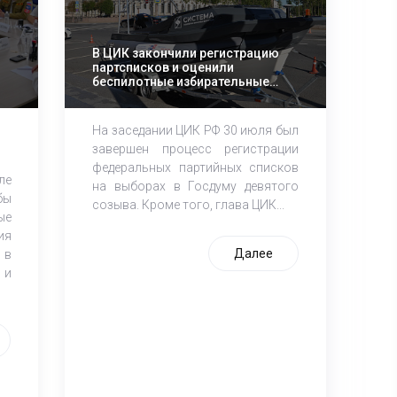
В ЦИК закончили регистрацию
партсписков и оценили
беспилотные избирательные
технологии
На заседании ЦИК РФ 30 июля был
завершен процесс регистрации
федеральных партийных списков
е
на выборах в Госдуму девятого
ы
созыва. Кроме того, глава ЦИК...
ые
ия
Далее
 в
 и