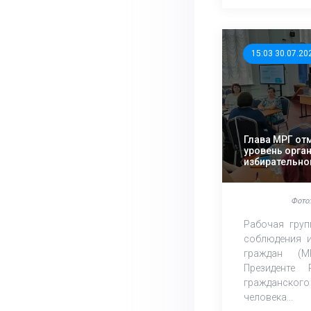
15:03 30.07.20
Глава МРГ от
уровень орга
избирательно
области
Фото:
Рабочая груп
соблюдения и
граждан (М
Президенте
гражданского
человека...