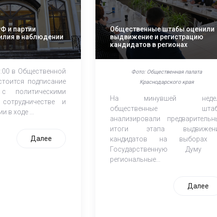
РФ и партии
Общественные штабы оценили
илия в наблюдении
выдвижение и регистрацию
кандидатов в регионах
1:00 в Общественной
Фото: Общественная палата
стоится подписание
Краснодарского края
 с политическими
На минувшей недел
сотрудничестве и
общественные штаб
 в ходе ...
анализировали предварительн
итоги этапа выдвижен
Далее
кандидатов на выборах
Государственную Думу
региональные...
Далее