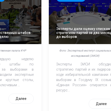
Эксперты дали оценку спискам
ственных штабов:
стратегиям партий за два меся
еделю
до выборов
твенная палата КЧР
Фото: Экспертный институт социальны
исследований (ЭИСИ)
едшую неделю
нные штабы по
Эксперты ЭИСИ обсуди
 за выборами в
стратегию партий и их лидеров
водили экспертные
ходе избирательной кампании 
и круглые столы,
выборам в Госдуму IХ созыв
лючевым ...
«Единая Россия» опирается 
ресурс...
Далее
Далее