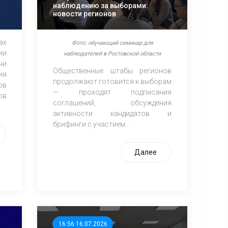
наблюдению за выборами:
новости регионов
ах
Фото: обучающий семинар для
ии
наблюдателей в Ростовской области
чи
Общественные штабы регионов
ия
продолжают готовится к выборам
ов
— проходят подписания
ов
соглашений, обсуждения
активности кандидатов и
брифинги с участием...
Далее
16:56 16.07.2026