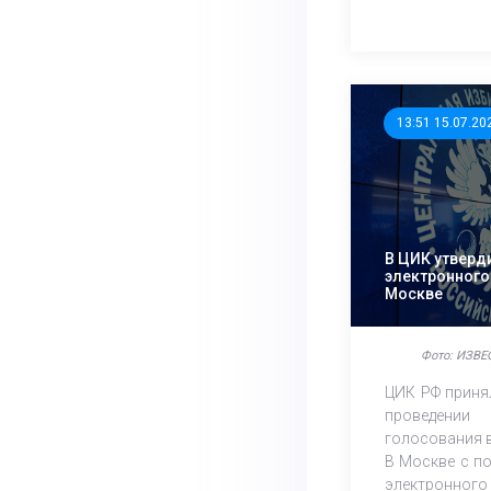
13:51 15.07.20
В ЦИК утверд
электронного
Москве
Фото: ИЗВЕ
ЦИК РФ приня
проведени
голосования в
В Москве с п
электронно