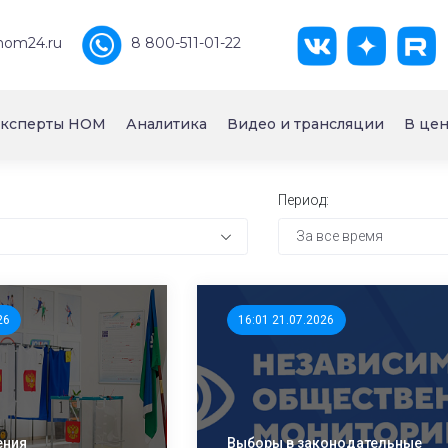
nom24.ru
8 800-511-01-22
ксперты НОМ
Аналитика
Видео и трансляции
В цен
Период:
За все время
26
16:01 21.07.2026
ения
Выборы в законодательные