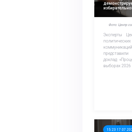
демонстрируе
избирательно
эксперты ЦО
проанализиро
выборов
Фото: Центр с
Эксперты Це
политичес
коммуник
представил
доклад «Проц
выборах 2026 –
15:23 17.07.20