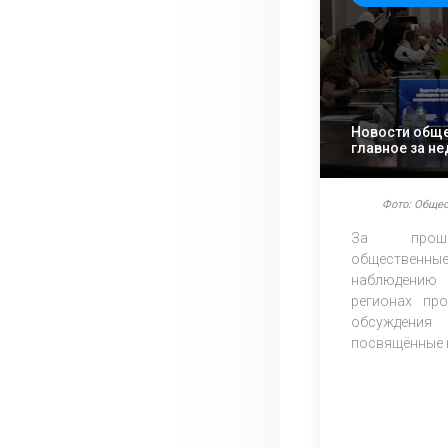
Новости обще
главное за н
Фото: Общес
За прош
обществе
наблюдению
регионах про
обсуждения 
посвящённые к