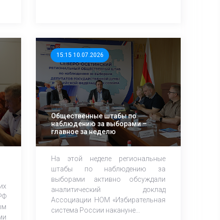
15:15 10.07.2026
Общественные штабы по
наблюдению за выборами –
главное за неделю
На этой неделе региональные
штабы по наблюдению за
выборами активно обсуждали
их
аналитический доклад
РФ
Ассоциации НОМ «Избирательная
ым
система России накануне...
ми