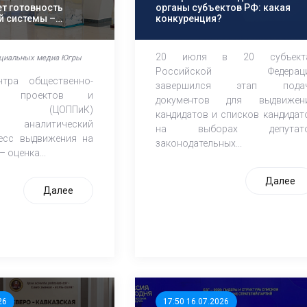
т готовность
органы субъектов РФ: какая
й системы –
конкуренция?
ППиК
вали старт
20 июля в 20 субъект
оциальных медиа Югры
Российской Федерац
нтра общественно-
завершился этап пода
ких проектов и
документов для выдвижен
аций (ЦОППиК)
кандидатов и списков кандидат
и аналитический
на выборах депутат
есс выдвижения на
законодательных...
 оценка...
Далее
Далее
26
17:50 16.07.2026