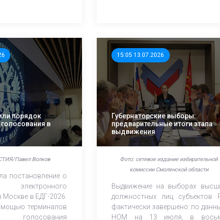
26
15:05 13.07.2026
или порядок
Губернаторские выборы:
 голосования в
предварительные итоги этапа
выдвижения
СТИЯ/Павел Волков
Фото: сетевое издание избирательной
комиссии Смоленской области
ла постановление о
и электронного
Выдвижение на выборах высш
 Москве в ЕДГ-2026.
должностных лиц субъектов 
омощью терминалов
фактически завершено: по данн
го голосования
НОМ на 13 июля, в вось