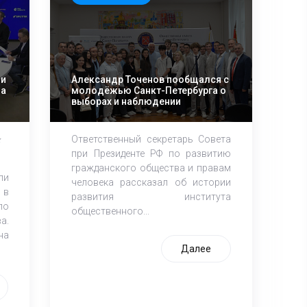
 и
Александр Точенов пообщался с
ца
молодёжью Санкт-Петербурга о
выборах и наблюдении
Ответственный секретарь Совета
х
при Президенте РФ по развитию
гражданского общества и правам
ли
человека рассказал об истории
 в
развития института
по
общественного...
а.
на
Далее