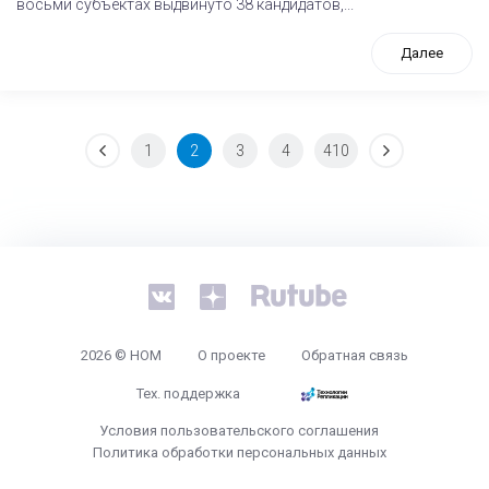
восьми субъектах выдвинуто 38 кандидатов,...
Далее
1
2
3
4
410
tps://www.high-endrolex.com/26
2026 © НОМ
О проекте
Обратная связь
Тех. поддержка
Условия пользовательского соглашения
Политика обработки персональных данных