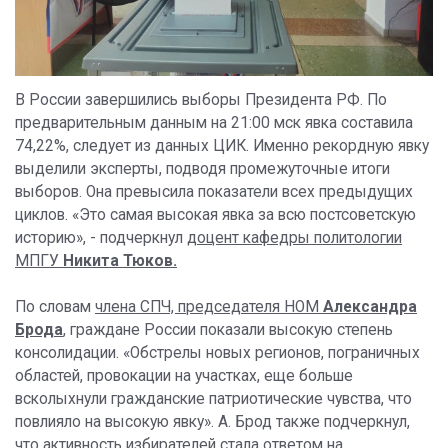
В России завершились выборы Президента РФ. По
предварительным данным на 21:00 мск явка составила
74,22%, следует из данных ЦИК. Именно рекордную явку
выделили эксперты, подводя промежуточные итоги
выборов. Она превысила показатели всех предыдущих
циклов. «Это самая высокая явка за всю постсоветскую
историю», - подчеркнул
доцент кафедры политологии
МПГУ
Никита Тюков.
По словам
члена СПЧ, председателя НОМ
Александра
Брода
,
граждане России показали высокую степень
консолидации. «Обстрелы новых регионов, пограничных
областей, провокации на участках, еще больше
всколыхнули гражданские патриотические чувства, что
повлияло на высокую явку». А. Брод также подчеркнул,
что активность избирателей стала ответом на