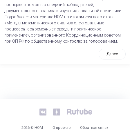
проверки с помощью сведений наблюдателей,
документального анализа и изучения локальной специфики.
Подробнее – в материале НОМ по итогам круглого стола
«Методы математического анализа электоральных
процессов: современные подходы и практическое
применение», организованного Координационным советом
при ОП РФ по общественному контролю за голосованием.
Далее
tps://www.high-endrolex.com/26
2026 © НОМ
О проекте
Обратная связь