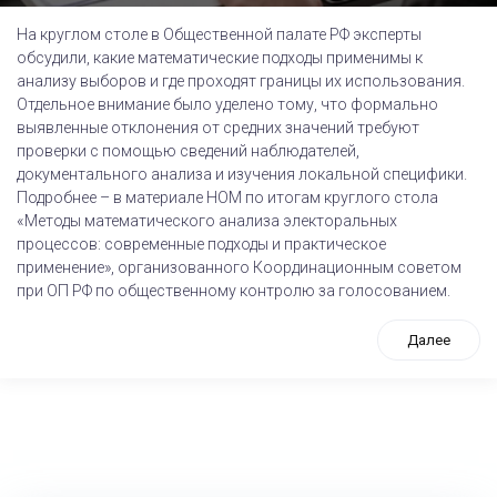
На круглом столе в Общественной палате РФ эксперты
обсудили, какие математические подходы применимы к
анализу выборов и где проходят границы их использования.
Отдельное внимание было уделено тому, что формально
выявленные отклонения от средних значений требуют
проверки с помощью сведений наблюдателей,
документального анализа и изучения локальной специфики.
Подробнее – в материале НОМ по итогам круглого стола
«Методы математического анализа электоральных
процессов: современные подходы и практическое
применение», организованного Координационным советом
при ОП РФ по общественному контролю за голосованием.
Далее
tps://www.high-endrolex.com/26