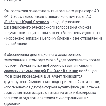
в ТИК ДЭГ.
Как рассказал
заместитель генерального директора АО
«РТ Лабс», заместитель главного конструктора ГАС
«Выборы»
Юрий Сатиров
,
каждый участник
дистанционного электронного голосования сможет
получить квитанцию о том, что его бюллетень «доставлен
и корректно записан в цепочку блоков», а не отправлен «в
черный ящик».
В обеспечении дистанционного электронного
голосования в этом году снова будет участвовать портал
Госуслуг.
Замминистра цифрового развития, связи и
массовых коммуникаций РФ
Олег Качанов
пообещал,
что в ходе проведения ДЭГ будет проводится
круглосуточный мониторинг подозрительной активности,
использоваться двухфакторная аутентификация, а также
осуществляться защита от внешних атак и блокировка
попыток входа пользователей с иностранными IP-
адресами.