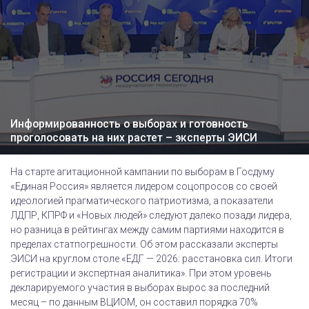
Информированность о выборах и готовность
проголосовать на них растет – эксперты ЭИСИ
На старте агитационной кампании по выборам в Госдуму
«Единая Россия» является лидером соцопросов со своей
идеологией прагматического патриотизма, а показатели
ЛДПР, КПРФ и «Новых людей» следуют далеко позади лидера,
но разница в рейтингах между самим партиями находится в
пределах статпогрешности. Об этом рассказали эксперты
ЭИСИ на круглом столе «ЕДГ — 2026: расстановка сил. Итоги
регистрации и экспертная аналитика». При этом уровень
декларируемого участия в выборах вырос за последний
месяц – по данным ВЦИОМ, он составил порядка 70%