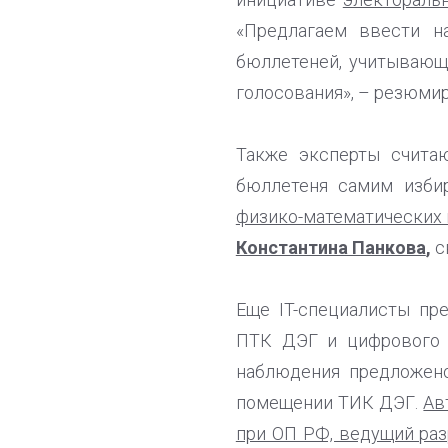
«Предлагаем ввести н
бюллетеней, учитывающ
голосования», – резюми
Также эксперты счита
бюллетеня самим изби
физико-математических 
Константина Панкова
,
с
Еще IT-специалисты пр
ПТК ДЭГ и цифрового с
наблюдения предложено
помещении ТИК ДЭГ.
Ав
при ОП РФ, ведущий раз