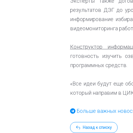
Эксперты также догов
результатов ДЭГ до ур
информирование избира
видеомониторинга работ
Конструктор информа
готовность изучить оз
программных средств.
«Все идеи будут еще об
который направим в ЦИК»
Больше важных новост
Назад к списку