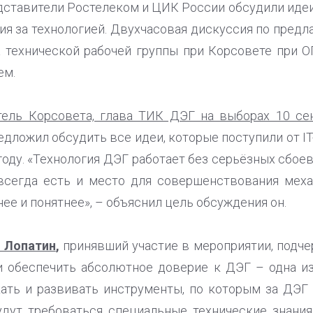
едставители Ростелеком и ЦИК России обсудили ид
я за технологией. Двухчасовая дискуссия по пред
а технической рабочей группы при Корсовете при
ем.
тель Корсовета, глава ТИК ДЭГ на выборах 10 с
дложил обсудить все идеи, которые поступили от I
оду. «Технология ДЭГ работает без серьёзных сбое
 всегда есть и место для совершенствования меха
ее и понятнее», – объяснил цель обсуждения он.
 Лопатин
,
принявший участие в мероприятии, подчер
и обеспечить абсолютное доверие к ДЭГ – одна и
кать и развивать инструменты, по которым за ДЭ
будут требоваться специальные технические знани