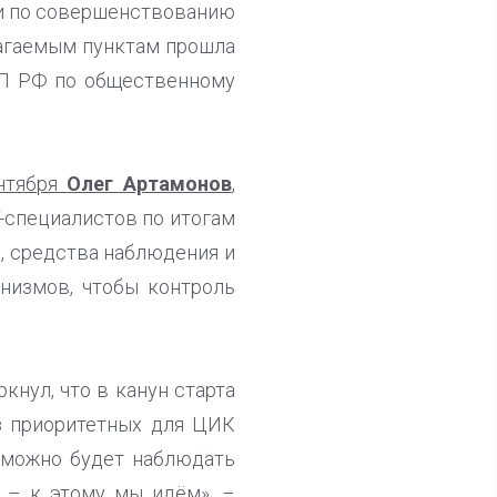
еи по совершенствованию
лагаемым пунктам прошла
 ОП РФ по общественному
ентября
Олег Артамонов
,
T-специалистов по итогам
в, средства наблюдения и
низмов, чтобы контроль
кнул, что в канун старта
з приоритетных для ЦИК
Г можно будет наблюдать
я – к этому мы идём», –