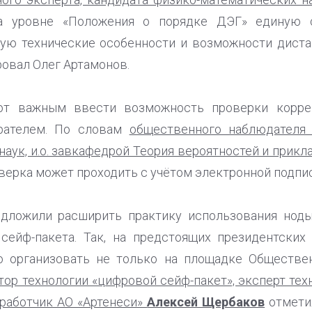
а уровне «Положения о порядке ДЭГ» единую 
ую технические особенности и возможности диста
ровал Олег Артамонов.
ют важным ввести возможность проверки коррек
рателем. По словам
общественного наблюдателя 
наук, и.о. завкафедрой Теория вероятностей и прик
верка может проходить с учётом электронной подпис
едложили расширить практику использования нод
ейф-пакета. Так, на предстоящих президентских
 организовать не только на площадке Обществе
тор технологии «цифровой сейф-пакет», эксперт тех
работчик АО «Артенеси»
Алексей Щербаков
отметил