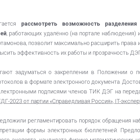
агается
рассмотреть возможность разделения
лей
, работающих удалённо (на портале наблюдения) 
 Артамонова, позволит максимально расширить права
высить эффективность их работы и прозрачность ДЭГ
гают задуматься о закреплении в Положении о 
токолов в формате электронного документа. Досто
электронными подписями членов ТИК ДЭГ на переда
ДГ-2023 от партии «Справедливая Россия», IT-экспе
редложили регламентировать порядок обращения н
рпретации формы электронных бюллетеней. Предл
ого эксперта, кандидата физико-математических 