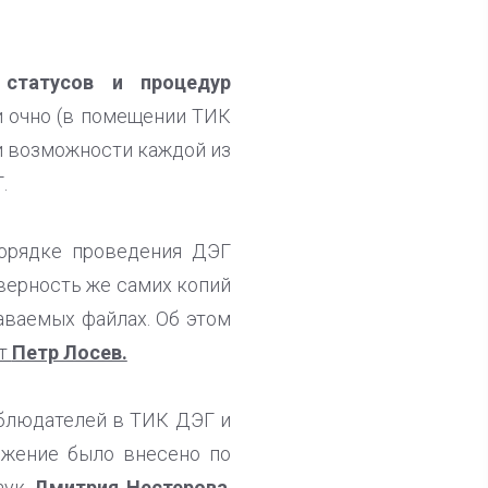
 статусов и процедур
и очно (в помещении ТИК
 и возможности каждой из
.
порядке проведения ДЭГ
верность же самих копий
ваемых файлах. Об этом
рт
Петр Лосев.
аблюдателей в ТИК ДЭГ и
ожение было внесено по
наук
Дмитрия
Нестерова
.