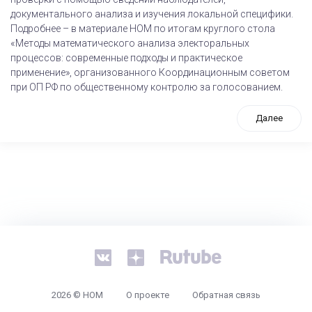
документального анализа и изучения локальной специфики.
Подробнее – в материале НОМ по итогам круглого стола
«Методы математического анализа электоральных
процессов: современные подходы и практическое
применение», организованного Координационным советом
при ОП РФ по общественному контролю за голосованием.
Далее
tps://www.high-endrolex.com/26
2026 © НОМ
О проекте
Обратная связь