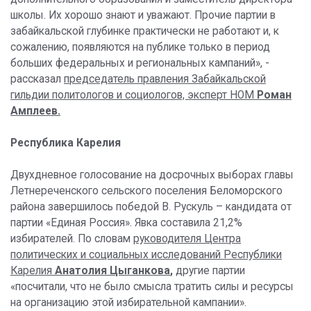
школы. Их хорошо знают и уважают. Прочие партии в
забайкальской глубинке практически не работают и, к
сожалению, появляются на публике только в период
больших федеральных и региональных кампаний», -
рассказал
председатель правления Забайкальской
гильдии политологов и социологов, эксперт НОМ
Роман
Амплеев.
Республика Карелия
Двухдневное голосование на досрочных выборах главы
Летнереченского сельского поселения Беломорского
района завершилось победой В. Рускуль – кандидата от
партии «Единая Россия». Явка составила 21,2%
избирателей. По словам
руководителя Центра
политических и социальных исследований Республики
Карелия
Анатолия Цыганкова
,
другие партии
«посчитали, что не было смысла тратить силы и ресурсы
на организацию этой избирательной кампании».