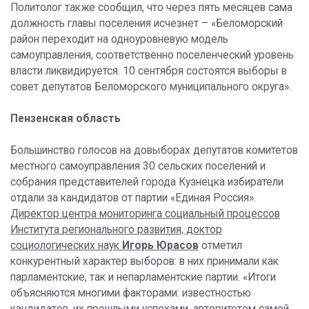
Политолог также сообщил, что через пять месяцев сама
должность главы поселения исчезнет – «Беломорский
район переходит на одноуровневую модель
самоуправления, соответственно поселенческий уровень
власти ликвидируется. 10 сентября состоятся выборы в
совет депутатов Беломорского муниципального округа».
Пензенская область
Большинство голосов на довыборах депутатов комитетов
местного самоуправления 30 сельских поселений и
собрания представителей города Кузнецка избиратели
отдали за кандидатов от партии «Единая Россия».
Директор центра мониторинга социальный процессов
Института регионального развития, доктор
социологических наук
Игорь Юрасов
отметил
конкурентный характер выборов: в них принимали как
парламентские, так и непарламентские партии. «Итоги
объясняются многими факторами: известностью
кандидатов, их прошлыми успехами, авторитетом самой