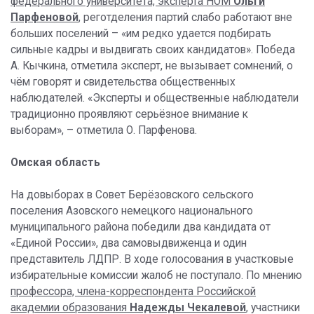
федерального университета, эксперта НОМ
Ольги
Парфеновой
, реготделения партий слабо работают вне
больших поселений – «им редко удается подбирать
сильные кадры и выдвигать своих кандидатов». Победа
А. Кычкина, отметила эксперт, не вызывает сомнений, о
чём говорят и свидетельства общественных
наблюдателей. «Эксперты и общественные наблюдатели
традиционно проявляют серьёзное внимание к
выборам», – отметила О. Парфенова.
Омская область
На довыборах в Совет Берёзовского сельского
поселения Азовского немецкого национального
муниципального района победили два кандидата от
«Единой России», два самовыдвиженца и один
представитель ЛДПР. В ходе голосования в участковые
избирательные комиссии жалоб не поступало. По мнению
профессора, члена-корреспондента Российской
академии образования
Надежды Чекалевой
, участники