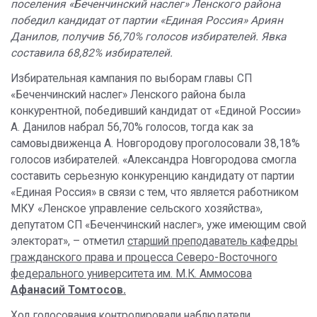
поселения «Беченчинский наслег» Ленского района
победил кандидат от партии «Единая Россия» Ариян
Данилов, получив 56,70% голосов избирателей. Явка
составила 68,82% избирателей.
Избирательная кампания по выборам главы СП
«Беченчинский наслег» Ленского района была
конкурентной, победивший кандидат от «Единой России»
А. Данилов набрал 56,70% голосов, тогда как за
самовыдвиженца А. Новгородову проголосовали 38,18%
голосов избирателей. «Александра Новгородова смогла
составить серьезную конкуренцию кандидату от партии
«Единая Россия» в связи с тем, что является работником
МКУ «Ленское управление сельского хозяйства»,
депутатом СП «Беченчинский наслег», уже имеющим свой
электорат», – отметил
старший преподаватель кафедры
гражданского права и процесса Северо-Восточного
федерального университета им. М.К. Аммосова
Афанасий Томтосов.
Ход голосования контролировали наблюдатели,