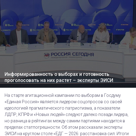
Информированность о выборах и готовность
проголосовать на них растет – эксперты ЭИСИ
На старте агитационной кампании по выборам в Госдуму
«Единая Россия» является лидером соцопросов со своей
идеологией прагматического патриотизма, а показатели
ЛДПР, КПРФ и «Новых людей» следуют далеко позади лидера,
но разница в рейтингах между самим партиями находится в
пределах статпогрешности. Об этом рассказали эксперты
ЭИСИ на круглом столе «ЕДГ — 2026: расстановка сил. Итоги