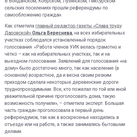
В Вонданском, Кобрском, Лузянском, Пиксурском
сельских поселениях прошли референдумы по
самообложению граждан.
Как отметила
главный редактор газеты «Слава труду
Даровской»
Ольга Береснева
, на всех избирательных
участках соблюдался установленный порядок
голосования. «Работа членов УИК велась грамотно и
чётко – как на избирательных участках, так и на
выездном голосовании. Заявлений для голосования «на
дому» было достаточно много, так как население (в
основном) возрастное, да и весна своим резким
приходом сделала некоторые деревенские дороги
труднопроходимыми. Все, кто пожелал по той или иной
уважительной причине проголосовать дома, такую
возможность получили», – отметила эксперт. Большая
часть граждан проголосовала в первый день
референдумов, так как в воскресенье находились в
отъезде или на работе, а также занимались бытовыми
делами.