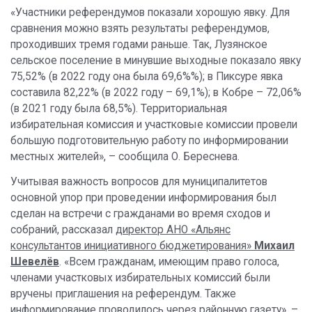
«Участники референдумов показали хорошую явку. Для
сравнения можно взять результаты референдумов,
проходивших тремя годами раньше. Так, Лузянское
сельское поселение в минувшие выходные показало явку
75,52% (в 2022 году она была 69,6%%); в Пиксуре явка
составила 82,22% (в 2022 году – 69,1%); в Кобре – 72,06%
(в 2021 году была 68,5%). Территориальная
избирательная комиссия и участковые комиссии провели
большую подготовительную работу по информировании
местных жителей», – сообщила О. Береснева.
Учитывая важность вопросов для муниципалитетов
основной упор при проведении информирования был
сделан на встречи с гражданами во время сходов и
собраний, рассказал
директор АНО «Альянс
консультантов инициативного бюджетирования»
Михаил
Шевелёв
. «Всем гражданам, имеющим право голоса,
членами участковых избирательных комиссий были
вручены приглашения на референдум. Также
информирование проводилось через районную газету», –