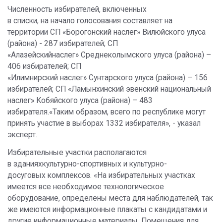
Численность избирателей, включенных
в списки, на начало голосования составляет на
территории СП «Борогонский наслег» Вилюйского улуса
(района) - 287 избирателей; СП
«Алазейскийнаслег» Среднеколымского улуса (района) –
406 избирателей; СП
«Илимнирский наслег» Сунтарского улуса (района) – 156
избирателей; СП «Ламынхинский эвенский национальный
наслег» Кобяйского улуса (района) – 483
избирателя.«Таким образом, всего по республике могут
принять участие в выборах 1332 избирателя», - указал
эксперт.
Избирательные участки располагаются
в зданияхкультурно-спортивных и культурно-
досуговых комплексов. «На избирательных участках
имеется все необходимое технологическое
оборудование, определены места для наблюдателей, так
же имеются информационные плакаты с кандидатами и
другие информационные материалы. Помещения для