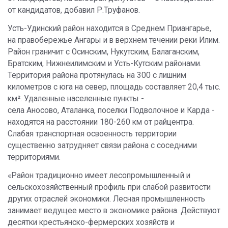
от кандидатов, добавил Р.Труфанов.
Усть-Удинский район находится в Среднем Приангарье,
на правобережье Ангары и в верхнем течении реки Илим.
Район граничит с Осинским, Нукутским, Балаганским,
Братским, Нижнеилимским и Усть-Кутским районами.
Территория района протянулась на 300 с лишним
километров с юга на север, площадь составляет 20,4 тыс.
км². Удаленные населенные пункты -
села Аносово, Аталанка, поселки Подволочное и Карда -
находятся на расстоянии 180-260 км от райцентра.
Слабая транспортная освоенность территории
существенно затрудняет связи района с соседними
территориями.
«Район традиционно имеет лесопромышленный и
сельскохозяйственный профиль при слабой развитости
других отраслей экономики. Лесная промышленность
занимает ведущее место в экономике района. Действуют
десятки крестьянско-фермерских хозяйств и