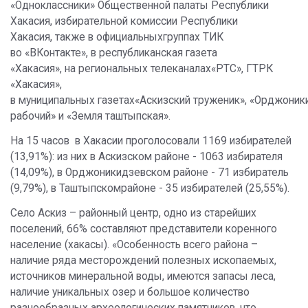
«Одноклассники» Общественной палаты Республики
Хакасия, избирательной комиссии Республики
Хакасия, также в официальныхгруппах ТИК
во «ВКонтакте», в республиканская газета
«Хакасия», на региональных телеканалах«РТС», ГТРК
«Хакасия»,
в муниципальных газетах«Аскизский труженик», «Орджоник
рабочий» и «Земля таштыпская».
На 15 часов в Хакасии проголосовали 1169 избирателей
(13,91%): из них в Аскизском районе - 1063 избирателя
(14,09%), в Орджоникидзевском районе - 71 избиратель
(9,79%), в Таштыпскомрайоне - 35 избирателей (25,55%).
Село Аскиз – районный центр, одно из старейших
поселений, 66% составляют представители коренного
население (хакасы). «Особенность всего района –
наличие ряда месторождений полезных ископаемых,
источников минеральной воды, имеются запасы леса,
наличие уникальных озер и большое количество
разнообразных археологических памятников, что