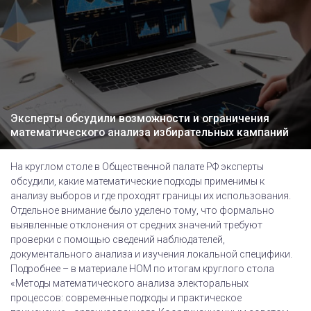
Эксперты обсудили возможности и ограничения
математического анализа избирательных кампаний
На круглом столе в Общественной палате РФ эксперты
обсудили, какие математические подходы применимы к
анализу выборов и где проходят границы их использования.
Отдельное внимание было уделено тому, что формально
выявленные отклонения от средних значений требуют
проверки с помощью сведений наблюдателей,
документального анализа и изучения локальной специфики.
Подробнее – в материале НОМ по итогам круглого стола
«Методы математического анализа электоральных
процессов: современные подходы и практическое