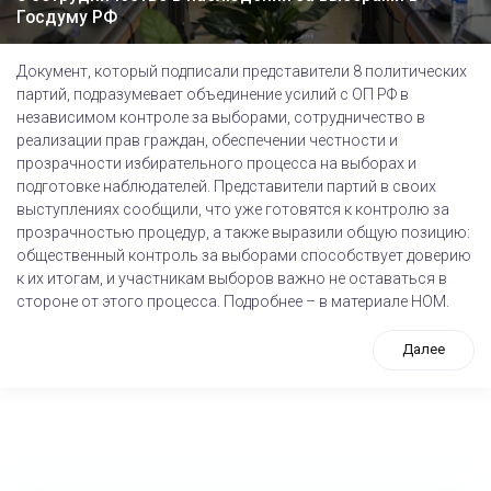
Госдуму РФ
Документ, который подписали представители 8 политических
партий, подразумевает объединение усилий с ОП РФ в
независимом контроле за выборами, сотрудничество в
реализации прав граждан, обеспечении честности и
прозрачности избирательного процесса на выборах и
подготовке наблюдателей. Представители партий в своих
выступлениях сообщили, что уже готовятся к контролю за
прозрачностью процедур, а также выразили общую позицию:
общественный контроль за выборами способствует доверию
к их итогам, и участникам выборов важно не оставаться в
стороне от этого процесса. Подробнее – в материале НОМ.
Далее
tps://www.high-endrolex.com/26