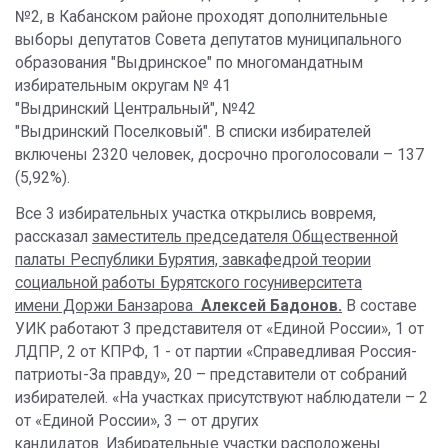
№2, в Кабанском районе проходят дополнительные
выборы депутатов Совета депутатов муниципального
образования "Выдринское" по многомандатным
избирательным округам № 41
"Выдринский Центральный", №42
"Выдринский Поселковый". В списки избирателей
включены 2320 человек, досрочно проголосовали – 137
(5,92%).
Все 3 избирательных участка открылись вовремя,
рассказал
заместитель председателя Общественной
палаты Республики Бурятия, завкафедрой теории
социальной работы Бурятского госуниверситета
имени Доржи Банзарова
Алексей Бадонов.
В составе
УИК работают 3 представителя от «Единой России», 1 от
ЛДПР, 2 от КПРФ, 1 - от партии «Справедливая Россия-
патриоты-За правду», 20 – представители от собраний
избирателей. «На участках присутствуют наблюдатели – 2
от «Единой России», 3 – от других
кандидатов. Избирательные участки расположены