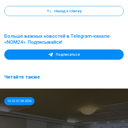
Назад к списку
Больше важных новостей в Telegram-канале
«NOM24». Подписывайся!
Подписаться
Читайте также
16:32 07.08.2026