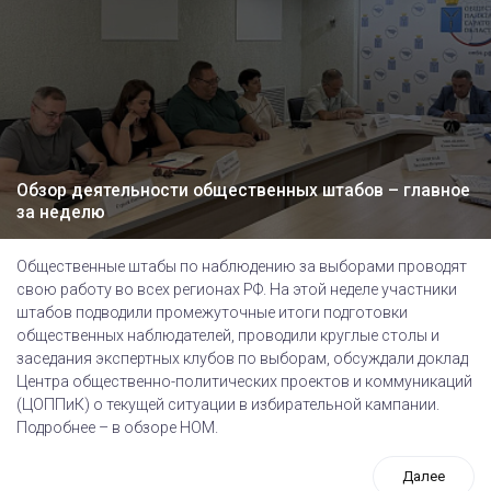
Обзор деятельности общественных штабов – главное
за неделю
Общественные штабы по наблюдению за выборами проводят
свою работу во всех регионах РФ. На этой неделе участники
штабов подводили промежуточные итоги подготовки
общественных наблюдателей, проводили круглые столы и
заседания экспертных клубов по выборам, обсуждали доклад
Центра общественно-политических проектов и коммуникаций
(ЦОППиК) о текущей ситуации в избирательной кампании.
Подробнее – в обзоре НОМ.
Далее