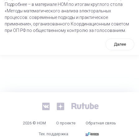
Подробнее – в материале НОМ по итогам круглого стола
«Методы математического анализа электоральных
процессов: современные подходы и практическое
применение», организованного Координационным советом
при ОП РФ по общественному контролю за голосованием.
Далее
tps://www.high-endrolex.com/26
2026 © НОМ
О проекте
Обратная связь
Тех. поддержка