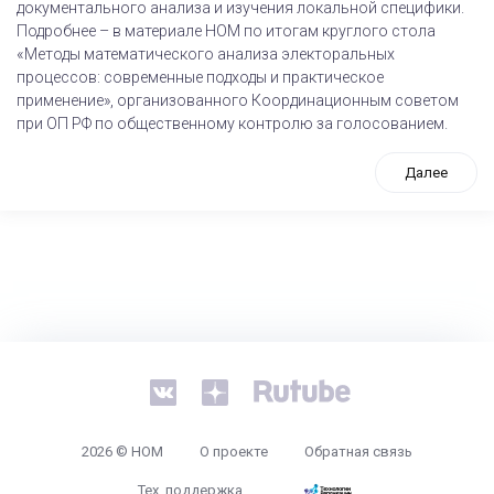
документального анализа и изучения локальной специфики.
Подробнее – в материале НОМ по итогам круглого стола
«Методы математического анализа электоральных
процессов: современные подходы и практическое
применение», организованного Координационным советом
при ОП РФ по общественному контролю за голосованием.
Далее
tps://www.high-endrolex.com/26
2026 © НОМ
О проекте
Обратная связь
Тех. поддержка