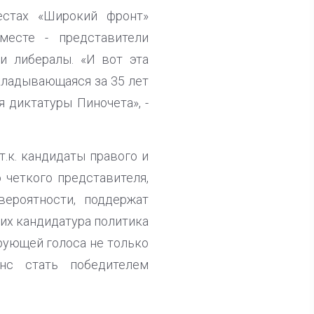
естах «Широкий фронт»
месте - представители
и либералы. «И вот эта
кладывающаяся за 35 лет
 диктатуры Пиночета», -
т.к. кандидаты правого и
 четкого представителя,
вероятности, поддержат
них кандидатура политика
рующей голоса не только
нс стать победителем