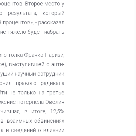
роцентов. Второе место у
 результата, который
 процентов», - рассказал
йне тяжело будет набрать
ого толка Франко Паризи,
te), выступившей с анти-
дущий научный сотрудник
снил правого радикала
йти не только на третье
ажение потерпела Эвелин
чившая, в итоге, 12,5%
ов, взаимных обвинениях
ак и сведений о влиянии