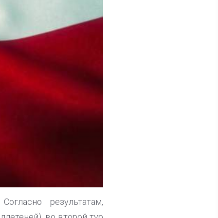
огласно результатам,
летеней), во второй тур