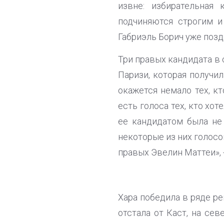
извне: избирательная
подчиняются строгим и
Габриэль Борич уже поздр
Три правых кандидата в 
Паризи, которая получил
окажется немало тех, кт
есть голоса тех, кто хо
ее кандидатом была не 
некоторые из них голосо
правых Эвелин Маттеи», 
Хара победила в ряде ре
отстала от Каст, на сев