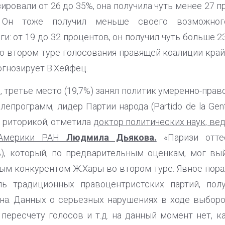
зировали от 26 до 35%, она получила чуть менее 27 п
 Он тоже получил меньше своего возможного
и: от 19 до 32 процентов, он получил чуть больше 23
 во втором туре голосования правящей коалиции кра
гнозирует В.Хейфец.
 третье место (19,7%) занял политик умеренно-прав
епрограмм, лидер Партии народа (Partido de la Gen
 риторикой, отметила
доктор политических наук, ве
 Америки РАН
Людмила Дьякова.
«Паризи отте
), который, по предварительным оценкам, мог вы
ьным конкурентом Ж.Хары во втором туре. Явное пор
ь традиционных правоцентристских партий, полу
 она. Данных о серьезных нарушениях в ходе выбор
 пересчету голосов и т.д. на данный момент нет, к