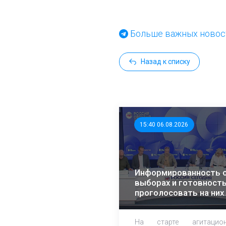
Больше важных новост
Назад к списку
15:40 06.08.2026
Информированность 
выборах и готовност
проголосовать на них
растет – эксперты ЭИ
На старте агитацион