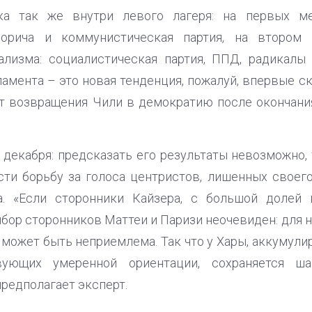
ка так же внутри левого лагеря: на первых м
Борича и коммунистическая партия, на втором 
ализма: социалистическая партия, ППД, радикалы 
ламента – это новая тенденция, пожалуй, впервые с
 возвращения Чили в демократию после окончания
 декабря: предсказать его результаты невозможно, 
сти борьбу за голоса центристов, лишенных своего
а. «Если сторонники Кайзера, с большой долей 
ыбор сторонников Маттеи и Паризи неочевиден: для 
 может быть неприемлема. Так что у Хары, аккумули
вующих умеренной ориентации, сохраняется ша
предполагает эксперт.