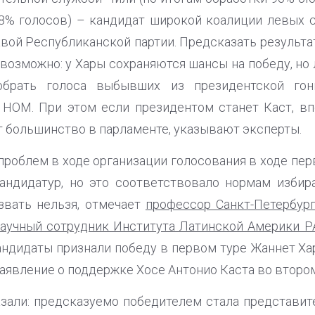
8% голосов) – кандидат широкой коалиции левых с
равой Республиканской партии. Предсказать результа
евозможно: у Хары сохраняются шансы на победу, н
обрать голоса выбывших из президентской гон
 НОМ. При этом если президентом станет Каст, вп
т большинство в парламенте, указывают эксперты.
проблем в ходе организации голосования в ходе пер
андидатур, но это соответствовало нормам избир
звать нельзя, отмечает
профессор Санкт-Петербург
научный сотрудник Института Латинской Америки Р
ндидаты признали победу в первом туре Жаннет Хар
аявление о поддержке Хосе Антонио Каста во втором т
азали: предсказуемо победителем стала представит