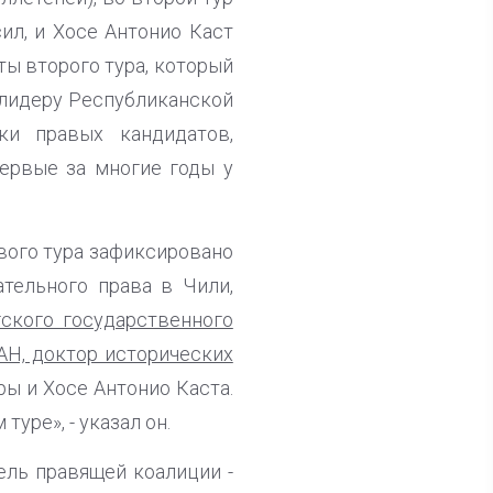
ил, и Хосе Антонио Каст
ты второго тура, который
о лидеру Республиканской
ки правых кандидатов,
ервые за многие годы у
вого тура зафиксировано
ательного права в Чили,
ского государственного
АН, доктор исторических
ы и Хосе Антонио Каста.
уре», - указал он.
ель правящей коалиции -