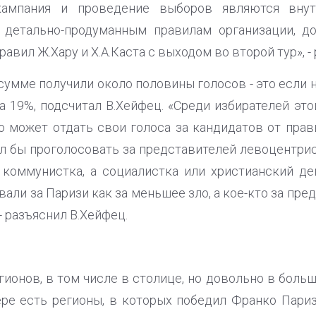
 кампания и проведение выборов являются вн
 детально-продуманным правилам организации, до
авил Ж.Хару и Х.А.Каста с выходом во второй тур», -
сумме получили около половины голосов - это если 
а 19%, подсчитал В.Хейфец. «Среди избирателей эт
о может отдать свои голоса за кандидатов от прав
тел бы проголосовать за представителей левоцентри
коммунистка, а социалистка или христианский де
вали за Паризи как за меньшее зло, а кое-кто за пр
- разъяснил В.Хейфец.
гионов, в том числе в столице, но довольно в бол
ере есть регионы, в которых победил Франко Париз