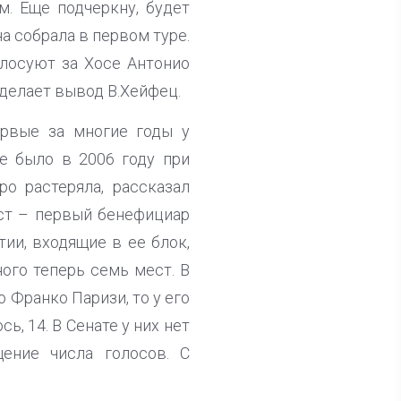
м. Еще подчеркну, будет
а собрала в первом туре.
олосуют за Хосе Антонио
 делает вывод В.Хейфец.
ервые за многие годы у
е было в 2006 году при
о растеряла, рассказал
аст – первый бенефициар
ии, входящие в ее блок,
ного теперь семь мест. В
 Франко Паризи, то у его
, 14. В Сенате у них нет
щение числа голосов. С