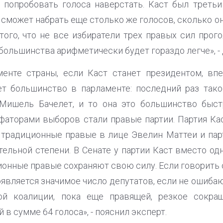
попробовать голоса наверстать. Каст был третьи
 сможет набрать еще столько же голосов, сколько он
того, что не все избиратели трех правых сил прог
 большинства арифметически будет гораздо легче», -
менте страны, если Каст станет президентом, вп
ет большинство в парламенте: последний раз тако
 Мишель Бачелет, и то она это большинство быстр
фаторами выборов стали правые партии. Партия К
 традиционные правые в лице Эвелин Маттеи и парт
тельной степени. В Сенате у партии Каст вместо од
ционные правые сохраняют свою силу. Если говорить о
вляется значимое число депутатов, если не ошибаюсь
ой коалиции, пока еще правящей, резкое сокра
в сумме 64 голоса», - пояснил эксперт.