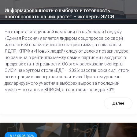
Информированность о выборах и готовность
проголосовать на них растет – эксперты ЭИСИ
На старте агитационной кампании по выборам в Госдуму
«Единая Россия» является лидером соцопросов со своей
идеологией прагматического патриотизма, а показатели
ЛДПР, КПРФ и «Новых людей» следуют далеко позади лидера,
но разница в рейтингах между самим партиями находится в
пределах статпогрешности. Об этом рассказали эксперты
ЭИСИ на круглом столе «ЕДГ — 2026: расстановка сил. Итоги
регистрации и экспертная аналитика». При этом уровень
декларируемого участия в выборах вырос за последний
месяц – по данным ВЦИОМ, он составил порядка 70%
Далее
18:43 05.08.2026