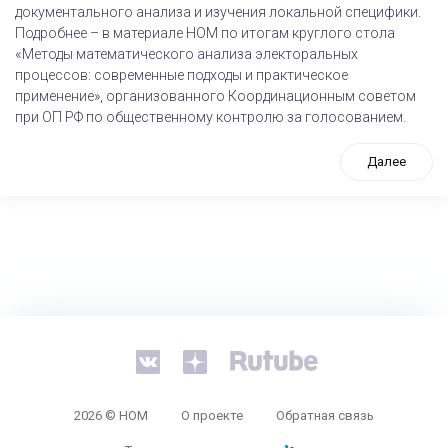
документального анализа и изучения локальной специфики.
Подробнее – в материале НОМ по итогам круглого стола
«Методы математического анализа электоральных
процессов: современные подходы и практическое
применение», организованного Координационным советом
при ОП РФ по общественному контролю за голосованием.
Далее
tps://www.high-endrolex.com/26
2026 © НОМ
О проекте
Обратная связь