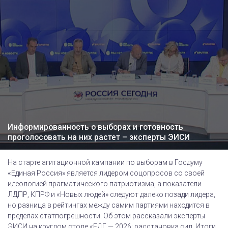
Информированность о выборах и готовность
проголосовать на них растет – эксперты ЭИСИ
На старте агитационной кампании по выборам в Госдуму
«Единая Россия» является лидером соцопросов со своей
идеологией прагматического патриотизма, а показатели
ЛДПР, КПРФ и «Новых людей» следуют далеко позади лидера,
но разница в рейтингах между самим партиями находится в
пределах статпогрешности. Об этом рассказали эксперты
ЭИСИ на круглом столе «ЕДГ — 2026: расстановка сил. Итоги