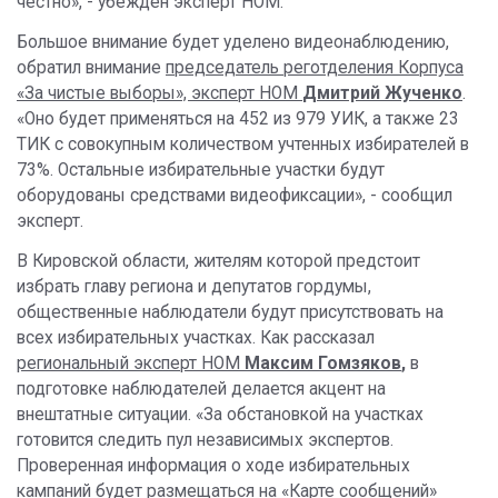
честно», - убеждён эксперт НОМ.
Большое внимание будет уделено видеонаблюдению,
обратил внимание
председатель реготделения Корпуса
«За чистые выборы», эксперт НОМ
Дмитрий Жученко
.
«Оно будет применяться на 452 из 979 УИК, а также 23
ТИК с совокупным количеством учтенных избирателей в
73%. Остальные избирательные участки будут
оборудованы средствами видеофиксации», - сообщил
эксперт.
В Кировской области, жителям которой предстоит
избрать главу региона и депутатов гордумы,
общественные наблюдатели будут присутствовать на
всех избирательных участках. Как рассказал
региональный эксперт НОМ
Максим Гомзяков
,
в
подготовке наблюдателей делается акцент на
внештатные ситуации. «За обстановкой на участках
готовится следить пул независимых экспертов.
Проверенная информация о ходе избирательных
кампаний будет размещаться на «Карте сообщений»