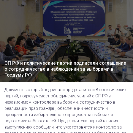
ОП РФ и политические партии подписали соглашение
о сотрудничестве в наблюдении за выборами в
Госдуму РФ
Документ, который подписали представители 8 политических
партий, подразумевает объединение усилий с ОП РФ в
независимом контроле за выборами, сотрудничество в
реализации прав граждан, обеспечении честности и
прозрачности избирательного процесса на выборах и
подготовке наблюдателей. Представители партий в своих
выступлениях сообщили, что уже готовятся к контролю за