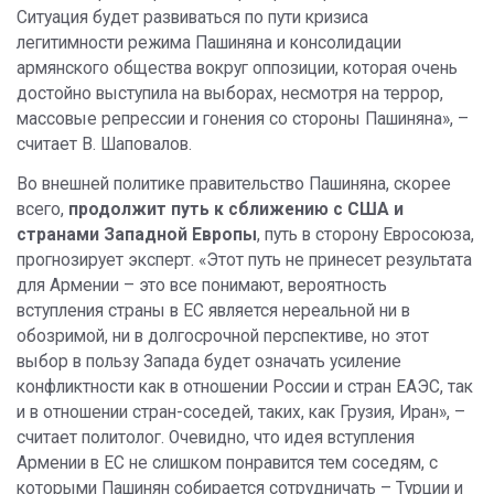
Ситуация будет развиваться по пути кризиса
легитимности режима Пашиняна и консолидации
армянского общества вокруг оппозиции, которая очень
достойно выступила на выборах, несмотря на террор,
массовые репрессии и гонения со стороны Пашиняна», –
считает В. Шаповалов.
Во внешней политике правительство Пашиняна, скорее
всего,
продолжит путь к сближению с США и
странами Западной Европы
, путь в сторону Евросоюза,
прогнозирует эксперт. «Этот путь не принесет результата
для Армении – это все понимают, вероятность
вступления страны в ЕС является нереальной ни в
обозримой, ни в долгосрочной перспективе, но этот
выбор в пользу Запада будет означать усиление
конфликтности как в отношении России и стран ЕАЭС, так
и в отношении стран-соседей, таких, как Грузия, Иран», –
считает политолог. Очевидно, что идея вступления
Армении в ЕС не слишком понравится тем соседям, с
которыми Пашинян собирается сотрудничать – Турции и