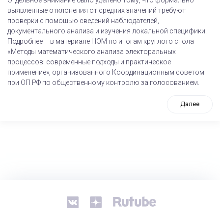
выявленные отклонения от средних значений требуют
проверки с помощью сведений наблюдателей,
документального анализа и изучения локальной специфики.
Подробнее – в материале НОМ по итогам круглого стола
«Методы математического анализа электоральных
процессов: современные подходы и практическое
применение», организованного Координационным советом
при ОП РФ по общественному контролю за голосованием.
Далее
tps://www.high-endrolex.com/26