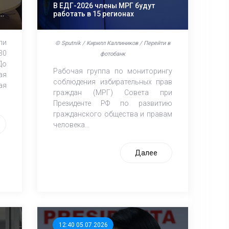
В ЕДГ-2026 члены МРГ будут
работать в 15 регионах
ли
© Sputnik / Кирилл Каллиников / Перейти в
30
фотобанк
До
Рабочая группа по мониторингу
ая
соблюдения избирательных прав
ая
граждан (МРГ) Совета при
Президенте РФ по развитию
гражданского общества и правам
человека...
Далее
12:40 05.07.2026