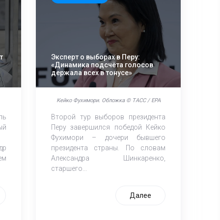
т
Эксперт о выборах в Перу:
«Динамика подсчёта голосов
держала всех в тонусе»
Кейко Фухимори. Обложка © ТАСС / EPA
ль
Второй тур выборов президента
ый
Перу завершился победой Кейко
Фухимори – дочери бывшего
др
президента страны. По словам
ем
Александра Шинкаренко,
старшего...
Далее