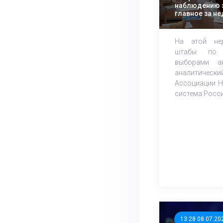
наблюдению 
главное за н
На этой нед
штабы по 
выборами а
аналитич
Ассоциации Н
система Росси
13:28 08.07.20