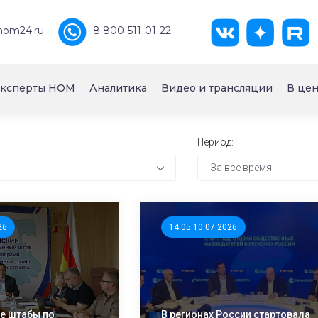
nom24.ru
8 800-511-01-22
ксперты НОМ
Аналитика
Видео и трансляции
В цен
Период:
За все время
26
14:05 10.07.2026
е штабы по
В регионах России стартовала