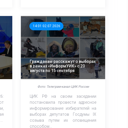
14:01 02.07.2026
Гражданам расскажут о выборах
в рамках «ИнформУИК» с 20
августа по 15 сентября
Фото: Телеграм-канал ЦИК России
6:
ЦИК РФ на своем заседании
ют
постановила провести адресное
и,
информирование избирателей на
ая
выборах депутатов Госдумы IХ
..
созыва путем их оповещения
способом...