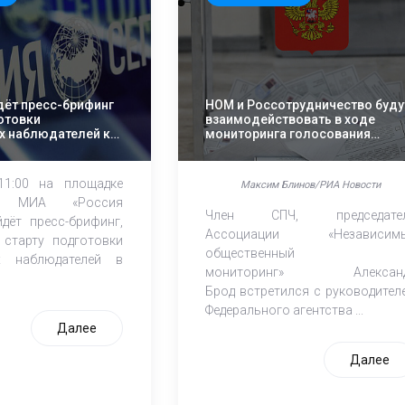
дёт пресс-брифинг
НОМ и Россотрудничество буду
отовки
взаимодействовать в ходе
х наблюдателей к
мониторинга голосования
соотечественников
1:00 на площадке
Максим Блинов/РИА Новости
ра МИА «Россия
Член СПЧ, председате
йдёт пресс-брифинг,
Ассоциации «Независим
cтарту подготовки
общественный
х наблюдателей в
мониторинг» Алексан
Брод встретился с руководител
Федерального агентства ...
Далее
Далее