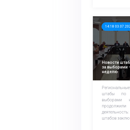
14:18 03.07.20
Новости шта
за выборами –
неделю
Региональн
штабы по 
выборами 
продолж
деятельност
штабов заключ