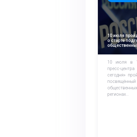
10 июля прой
о старте подг
общественны
выборам
10 июля в 1
пресс-цент
сегодня» про
посвящённый 
общественны
регионах...