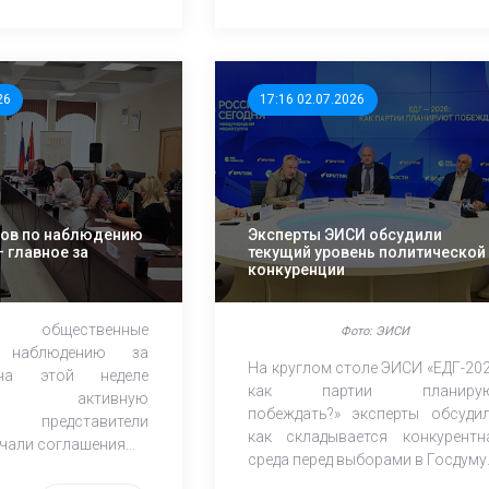
26
17:16 02.07.2026
бов по наблюдению
Эксперты ЭИСИ обсудили
 главное за
текущий уровень политической
конкуренции
ые общественные
Фото: ЭИСИ
наблюдению за
На круглом столе ЭИСИ «ЕДГ-202
на этой неделе
как партии планиру
или активную
побеждать?» эксперты обсудил
ь: представители
как складывается конкурентн
али соглашения...
среда перед выборами в Госдуму..