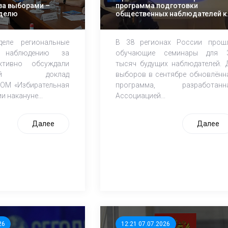
за выборами –
программа подготовки
еделю
общественных наблюдателей к
выборам
еле региональные
В 38 регионах России прош
наблюдению за
обучающие семинары для 
ктивно обсуждали
тысяч будущих наблюдателей. 
еский доклад
выборов в сентябре обновлённ
ОМ «Избирательная
программа, разработанн
и накануне...
Ассоциацией...
Далее
Далее
26
12:21 07.07.2026