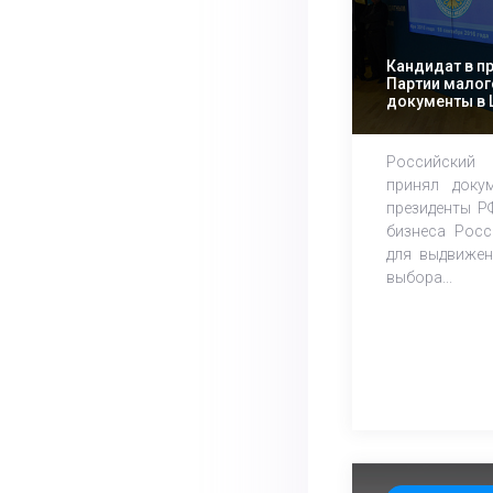
Кандидат в п
Партии малог
документы в
Российский
принял доку
президенты Р
бизнеса Рос
для выдвижен
выбора...