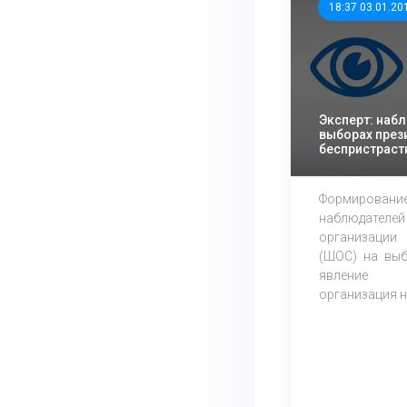
18:37 03.01.20
Эксперт: наб
выборах през
беспристраст
Формиро
наблюдател
организаци
(ШОС) на выб
явление 
организация на