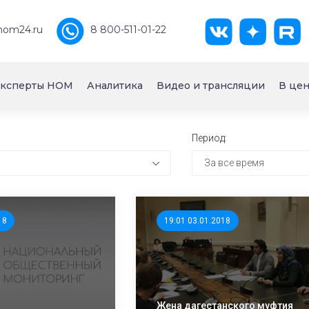
nom24.ru
8 800-511-01-22
ксперты НОМ
Аналитика
Видео и трансляции
В цен
Период:
За все время
18
19:01 03.01.2018
Жена дагестанского муфтия