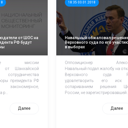
18
18:35 03.01.2018
людатели от ШОС на
Навальный обжаловал решени
идента РФ будут
Верховного суда по его участи
ны
в выборах
вание миссии
Оппозиционер Алекс
ей от Шанхайской
Навальный подал жалобу на отк
и сотрудничества
Верховного суда Р
оры президента РФ
удовлетворить его иск
закономерное,
оспариванием решения Ц
 р...
России, не зарегистрировавшей..
Далее
Далее