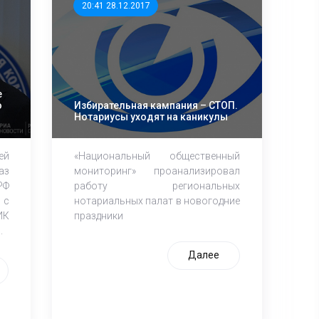
20:41 28.12.2017
е
ю
Избирательная кампания – СТОП.
Нотариусы уходят на каникулы
ей
«Национальный общественный
аз
мониторинг» проанализировал
Ф
работу региональных
 с
нотариальных палат в новогодние
ИК
праздники
.
Далее