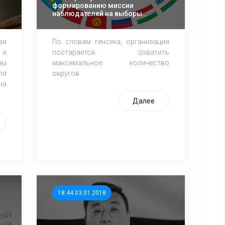
формированию миссии
наблюдателей на выборы
президента РФ
ая
По словам генсека, организация
 к
постарается охватить
ны
максимальное количество
ля
округов
на
Далее
18:44 03.01.2018