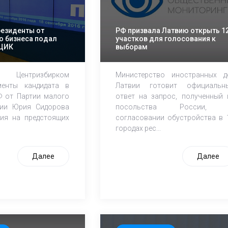
резиденты от
РФ призвала Латвию открыть 1
о бизнеса подал
участков для голосования к
 ЦИК
выборам
 Центризбирком
Министерство иностранных д
менты кандидата в
Латвии готовит официальн
Ф от Партии малого
ответ на запрос, полученный 
сии Юрия Сидорова
посольства России,
ия на предстоящих
согласовании обустройства в 
городах рес...
Далее
Далее