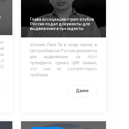
2
Глава ассоциации стрип-клубов
России подал документы для
выдвижения в президенты
ел
Шоумен Лаки Ли в среду принес в
ый
Центризбирком России документы
из
для выдвижения на пост
 о
президента, однако ЦИК заявил,
12
что они не соответствуют
требован...
Далее