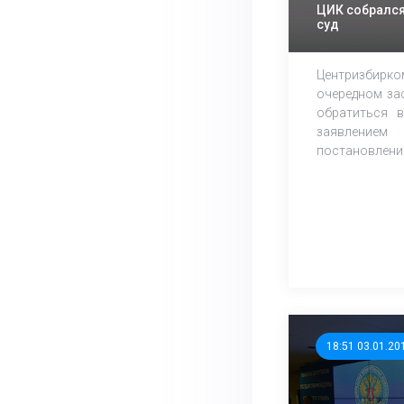
ЦИК собрался
суд
Центризби
очередном за
обратиться 
заявлени
постановлени
18:51 03.01.20