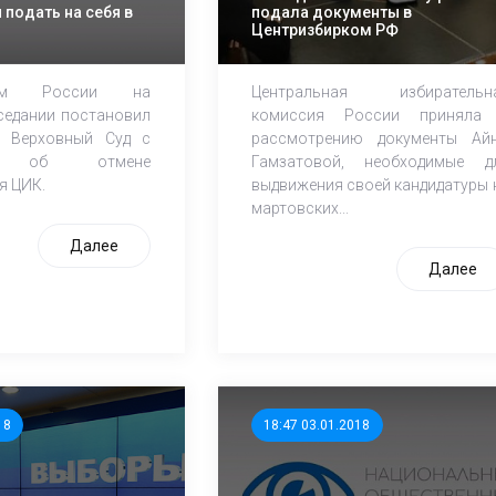
 подать на себя в
подала документы в
Центризбирком РФ
рком России на
Центральная избирательн
седании постановил
комиссия России приняла
в Верховный Суд с
рассмотрению документы Ай
ем об отмене
Гамзатовой, необходимые д
я ЦИК.
выдвижения своей кандидатуры 
мартовских...
Далее
Далее
18
18:47 03.01.2018