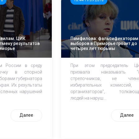
18
18:44 19.09.2018
авилам. ЦИК
Памфилова: фальсификаторам
отмену результатов
выборов в Приморье грозит до
иморье
четырех лет тюрьмы
ом России в среду
При этом председатель Ц
очку в спорной
призвала наказывать "
ыборами губернатора
стрелочников, не член
края. Их результаты
избирательных комиссий,
исленных нарушений
организаторов", толкающ
людей на наруш...
Далее
Далее