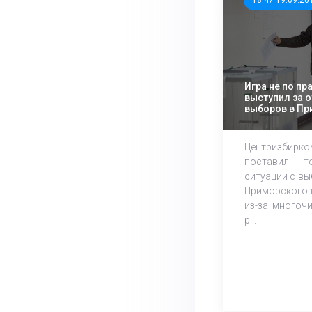
18:47 19.09.20
Игра не по пр
выступил за 
выборов в Пр
Центризбирк
поставил т
ситуации с в
Приморского 
из-за многоч
р...