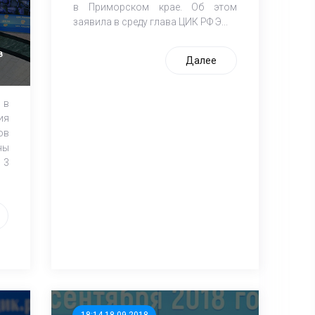
в Приморском крае. Об этом
заявила в среду глава ЦИК РФ Э...
в
Далее
 в
я
ов
ны
 3