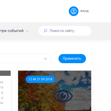
вход
тре событий
12:46 21.09.2018
ма
ла
 в
 и
ия