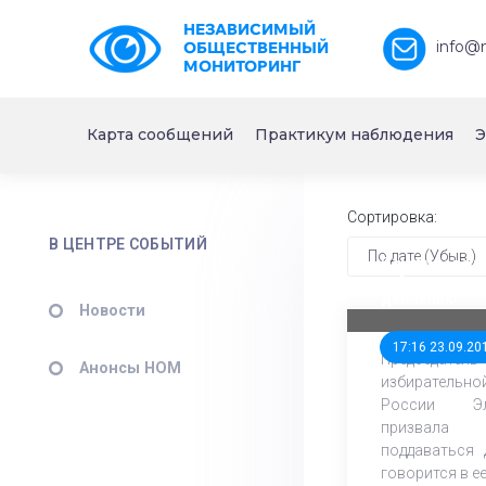
НЕЗАВИСИМЫЙ
info@
ОБЩЕСТВЕННЫЙ
МОНИТОРИНГ
Карта сообщений
Практикум наблюдения
Э
Сортировка:
В ЦЕНТРЕ СОБЫТИЙ
По дате (Убыв.)
Памфилова пр
избиркомов н
давлению
Новости
17:16 23.09.20
Председате
Анонсы НОМ
избирательн
России Э
призвала
поддаваться 
говорится в ее.