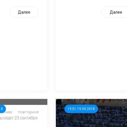
Далее
Далее
 область,
край и Хакасия
орому туру выборов
18
19:01 19.09.2018
ионах повторное
ройдет 23 сентября