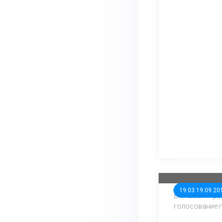
Владимирская
Хабаровский 
готовы ко вт
19:03 19.09.20
В этих рег
голосование п