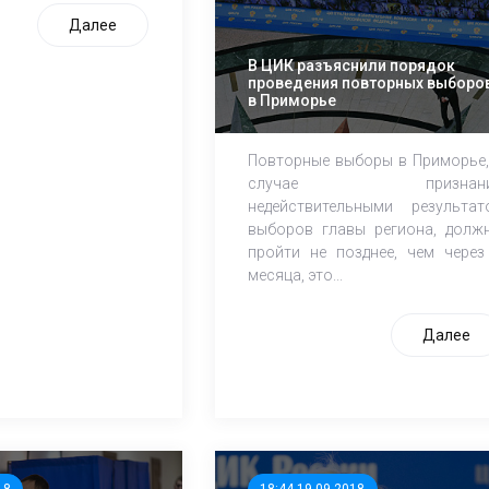
Далее
В ЦИК разъяснили порядок
проведения повторных выборо
в Приморье
Повторные выборы в Приморье,
случае признани
недействительными результат
выборов главы региона, долж
пройти не позднее, чем через
месяца, это...
Далее