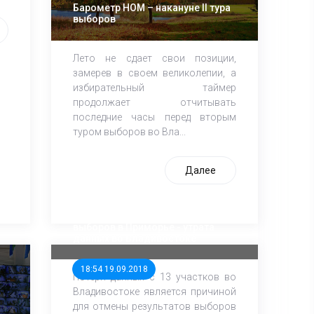
Барометр НОМ – накануне II тура
выборов
Лето не сдает свои позиции,
замерев в своем великолепии, а
избирательный таймер
продолжает отчитывать
последние часы перед вторым
туром выборов во Вла...
Далее
Причина для отмены результатов
выборов в Приморье - утрата
данных во Владивостоке
18:54 19.09.2018
Потеря данных с 13 участков во
Владивостоке является причиной
для отмены результатов выборов