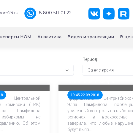
nom24.ru
8 800-511-01-22
ксперты НОМ
Аналитика
Видео и трансляции
В цен
Период:
За все время
извала членов
Глава ЦИК РФ пообещала
е поддаваться
усилить контроль на
региональных выборах
18
19:45 22.09.2018
ль Центральной
Председатель Центризбирко
ой комиссии (ЦИК)
Элла Памфилова пообеща
лла Памфилова
усиленный контроль на выборах
 избиркомы не
регионах в воскресенье
давлению. Об этом
заверила, что любые нарушен
..
будут выяв...