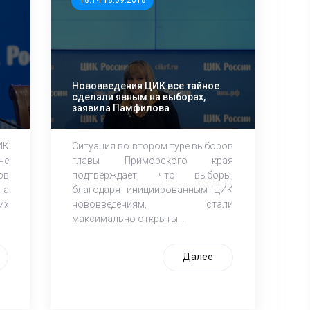
18:14 18.09.2018
Нововведения ЦИК все тайное
сделали явным на выборах,
заявила Памфилова
ИК
Ситуация во втором туре выборов
не
главы Приморского края
ов
подтверждает, что выборы,
 а
благодаря инициированным ЦИК
их
нововведениям, стали
максимально открыты...
Далее