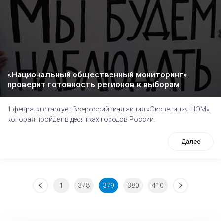
«Национальный общественный мониторинг»
проверит готовность регионов к выборам
1 февраля стартует Всероссийская акция «Экспедиция НОМ»,
которая пройдет в десятках городов России.
Далее
1
378
379
380
410
tps://www.high-endrolex.com/26