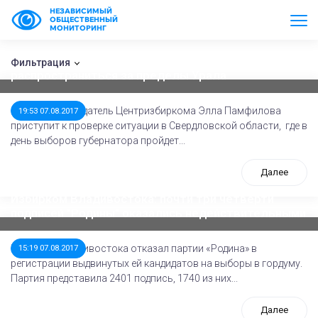
НЕЗАВИСИМЫЙ
ОБЩЕСТВЕННЫЙ
МОНИТОРИНГ
Избирателей завлекают квартирами и авто.
Технология предвыборной лотереи может
Фильтрация
распространиться за пределы Урала
Сегодня председатель Центризбиркома Элла Памфилова
19:53 07.08.2017
приступит к проверке ситуации в Свердловской области, где в
день выборов губернатора пройдет...
Далее
Избирком Владивостока: почти три четверти
подписей "Родины" оказались недействительными
Избирком Владивостока отказал партии «Родина» в
15:19 07.08.2017
регистрации выдвинутых ей кандидатов на выборы в гордуму.
Партия представила 2401 подпись, 1740 из них...
Далее