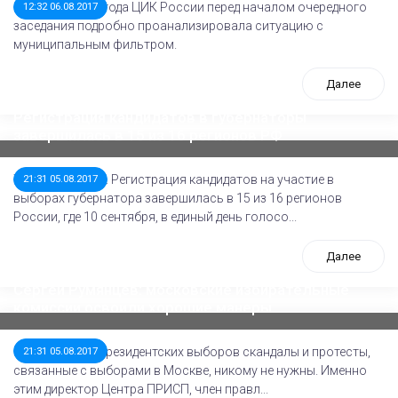
2 августа 2017 года ЦИК России перед началом очередного
12:32 06.08.2017
заседания подробно проанализировала ситуацию с
муниципальным фильтром.
Далее
Регистрация кандидатов в губернаторы
завершилась в 15 из 16 регионов РФ
ТАСС, 5 августа. Регистрация кандидатов на участие в
21:31 05.08.2017
выборах губернатора завершилась в 15 из 16 регионов
России, где 10 сентября, в единый день голосо...
Далее
Сергей Румянцев: московские избирательные
комиссии освоили хорошие манеры
За полгода до президентских выборов скандалы и протесты,
21:31 05.08.2017
связанные с выборами в Москве, никому не нужны. Именно
этим директор Центра ПРИСП, член правл...