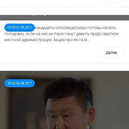
Розинские оппозиционеры заявили о готовности
начать голодовку
В поселке Роза кандидаты-оппозиционеры готовы начать
14:09 07.08.2017
голодовку, если на них не перестанут давить представители
местной администрации. Акция протеста м...
Далее
20:23 06.08.2017