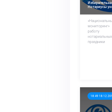
Избирательна
Нотариусы ух
«Националь
мониторинг»
работу 
нотариальных
праздники
18:49 18.12.20