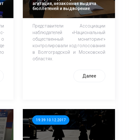
ят
агитация, незаконная выдача
бюллетеней и выдворение
наблюдателей с избирательных
участков
ли
Представители Ассоциации
с-
наблюдателей «Национальный
 о
общественный мониторинг»
де
контролировали ход голосования
по
в Волгоградской и Московской
областях.
Далее
19:39 10.12.2017