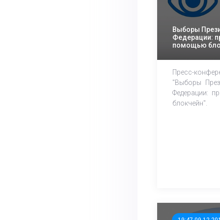
Выборы През
Федерации: п
помощью бло
Пресс-конф
"Выборы През
Федерации: п
блокчейн".