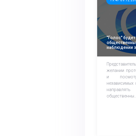
19:47 09.12.20
"Голос" будет
общественны
наблюдении 
президента
Представител
желании прот
и посмотр
независимых 
направля
общественны..