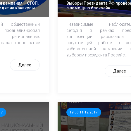
я кампания – СТОП.
Выборы Президента РФ провер
одят на каникулы
с помощью блокчейн
ный общественный
Независимые наблюдате
 проанализировал
сегодня в рамках прес
региональных
конференции рассказали
 палат в новогодние
предстоящей работе в хо
избирательной кампании 
выборам президента Российс...
Далее
Далее
17
19:50 11.12.2017