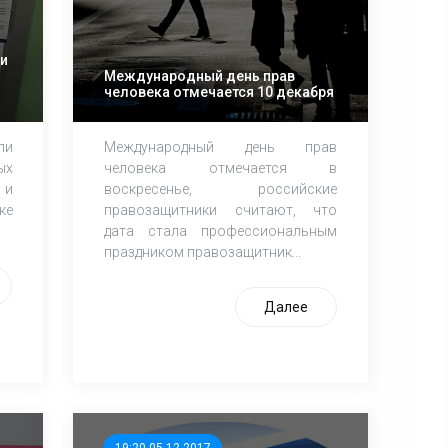
ли
Международный день прав
человека отмечается 10 декабря
ли
Международный день прав
ых
человека отмечается в
 и
воскресенье, российские
ке
правозащитники считают, что
дата стала профессиональным
праздником правозащитник...
Далее