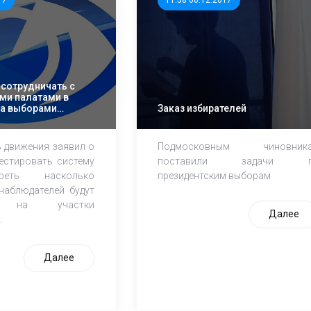
17
11:58 06.12.2017
 сотрудничать с
ми палатами в
за выборами
Заказ избирателей
ь движения заявил о
Подмосковным чиновник
естировать систему
поставили задачи 
еть насколько
президентским выборам
наблюдателей будут
ть на участки
Далее
.
Далее