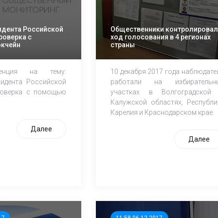
идента Российской
Общественники контролирова
роверка с
ход голосования в 4 регионах
кчейн
страны
еренция на тему:
10 декабря 2017 года наблюдате
идента Российской
работали на избирательн
роверка с помощью
участках в Волгоградской
Калужской областях, Республи
Карелия и Краснодарском крае.
Далее
Далее