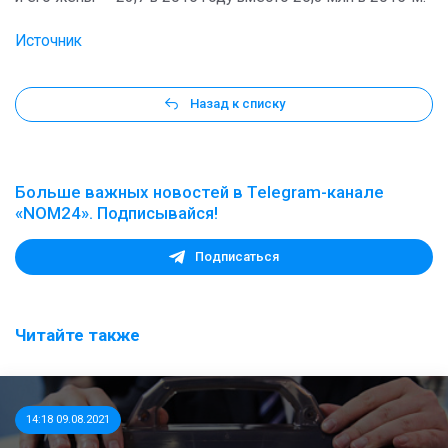
Источник
Назад к списку
Больше важных новостей в Telegram-канале
«NOM24». Подписывайся!
Подписаться
Читайте также
14:18 09.08.2021