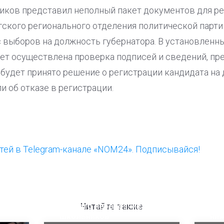
иков представил неполный пакет документов для ре
ского регионального отделения политической парти
с выборов на должность губернатора. В установленн
ет осуществлена проверка подписей и сведений, п
 будет принято решение о регистрации кандидата на
и об отказе в регистрации.
ей в Telegram-канале «NOM24». Подписывайся!
ООП предлагает создать
Ста
единого перевозчика для
кан
Читайте также
школьников
ни