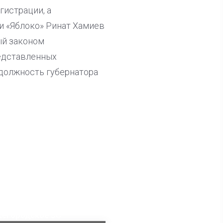
гистрации, а
и «Яблоко» Ринат Хамиев
ый законом
редставленных
 должность губернатора
ла известна тройка
дидатов от КПРФ в
жегородское ЗС