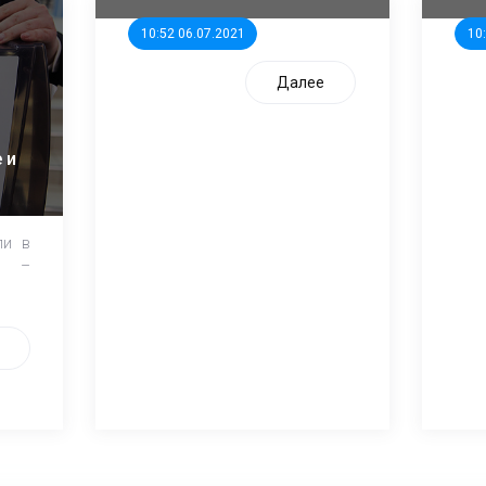
10:52 06.07.2021
10
Далее
 и
ли в
и –