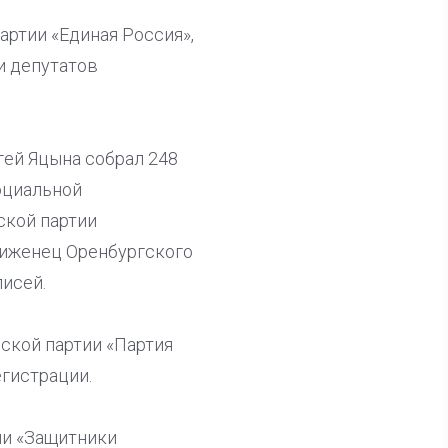
ртии «Единая Россия»,
и депутатов
гей Яцына собрал 248
оциальной
ской партии
виженец Оренбургского
исей.
ской партии «Партия
егистрации.
ии «Защитники