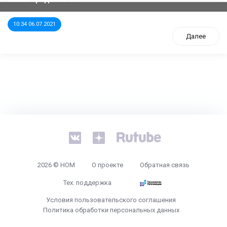
10:34 06.07.2021
Далее
tps://www.high-endrolex.com/26
2026 © НОМ
О проекте
Обратная связь
Тех. поддержка
Условия пользовательского соглашения
Политика обработки персональных данных