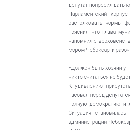
депутат попросил дать к
Парламентский корпус
растолковать нормы фе
пояснил, что глава мун
напомнил о верховенств
мэром Чебоксар, и разо
«Должен быть хозяин у г
никто считаться не буде
К удивлению присутст
пасовал перед депутатс
полную демократию и л
Ситуация становилась
администрации Чебоксар