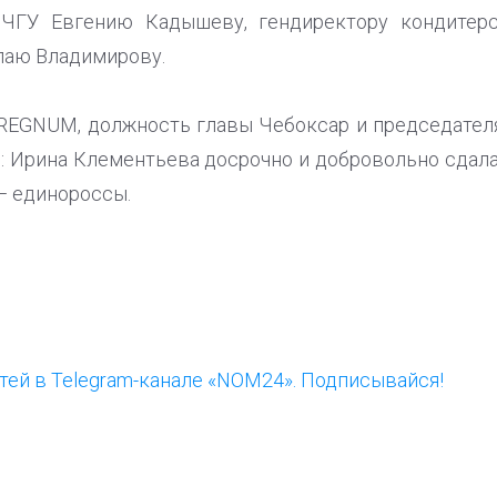
 ЧГУ Евгению Кадышеву, гендиректору кондитерс
лаю Владимирову.
REGNUM, должность главы Чебоксар и председател
я: Ирина Клементьева досрочно и добровольно сдала
 — единороссы.
ей в Telegram-канале «NOM24». Подписывайся!
ООП предлагает создать
Ста