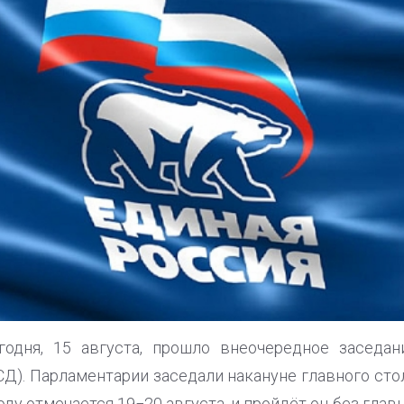
одня, 15 августа, прошло внеочередное заседан
СД). Парламентарии заседали накануне главного сто
оду отмечается 19−20 августа, и пройдёт он без гла