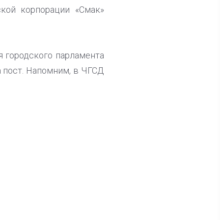
кой корпорации «Смак»
я городского парламента
 пост. Напомним, в ЧГСД
ла известна тройка