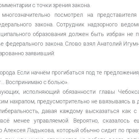
омментарии с точки зрения закона.
 многозначительно посмотрел на представителя 
дерального закона. Сотрудник надзорного ведо
иципального образования должен быть избран не 
е федерального закона. Слово взял Анатолий Игумн
чарованно заявивший:
орода. Если начнём прогибаться под те предложения,
т… Воспринимаю с болью».
вующих, исполняющий обязанности главы Чебокс
ким нахрапом, предусмотрительно не ввязываясь в 
иберальность, давая каждому высказаться как с т
 всё менее управляемой. Вероятно, сказалось е
 Алексея Ладыкова, который обычно сидит по прав