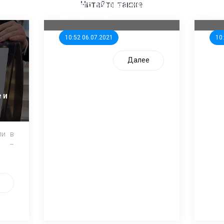
единого перевозчика для
кан
Читайте также
школьников
ни
10:52 06.07.2021
10
Далее
 и
ли в
и –