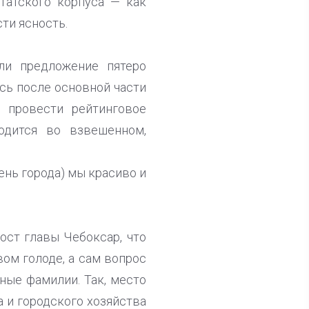
татского корпуса — как
сти ясность.
ли предложение пятеро
ись после основной части
е провести рейтинговое
ходится во взвешенном,
ень города) мы красиво и
ост главы Чебоксар, что
ом голоде, а сам вопрос
ные фамилии. Так, место
 и городского хозяйства