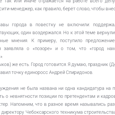
е так или иначе отражается на работе всего депу
 сити-менеджер, как правило, берёт слово, чтобы вне
лавы города в повестку не включили: поддержа
твующих, один воздержался. Но к этой теме вернул
зные мнения. К примеру, поступило предложени
я заявляла о «позоре» и о том, что «город на
».
ков) же есть. Город готовится. Я думаю, праздник (Д
тавил точку единоросс Андрей Спиридонов.
суждения не была названа ни одна кандидатура на п
ь о невнятности позиции по претендентам и кадров
ктер. Напомним, что в разное время назывались раз
 директору Чебоксарского техникума строительства