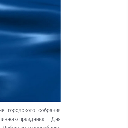
ие городского собрания
личного праздника — Дня
вы Чебоксар: в республике