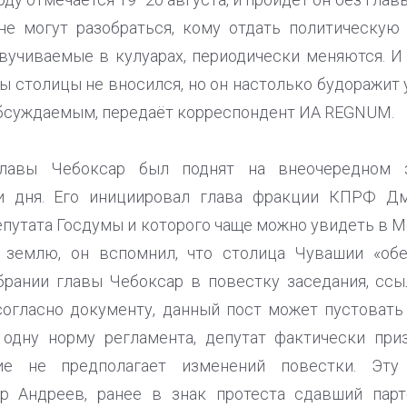
не могут разобраться, кому отдать политическую
вучиваемые в кулуарах, периодически меняются. И
ы столицы не вносился, но он настолько будоражит
бсуждаемым, передаёт корреспондент ИА REGNUM.
главы Чебоксар был поднят на внеочередном 
и дня. Его инициировал глава фракции КПРФ Дм
путата Госдумы и которого чаще можно увидеть в Мо
землю, он вспомнил, что столица Чувашии «обе
брании главы Чебоксар в повестку заседания, ссы
согласно документу, данный пост может пустовать
 одну норму регламента, депутат фактически при
ие не предполагает изменений повестки. Эту
р Андреев, ранее в знак протеста сдавший парт