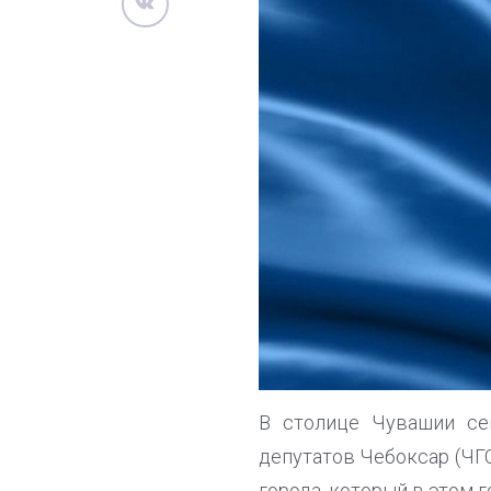
В столице Чувашии сег
депутатов Чебоксар (ЧГ
города, который в этом г