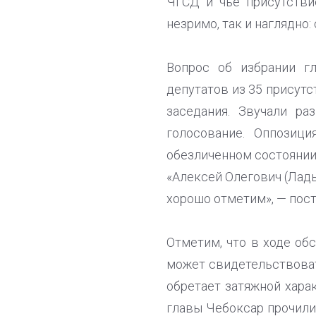
ЧГСД и чьё присутстви
незримо, так и наглядно:
Вопрос об избрании г
депутатов из 35 присутс
заседания. Звучали ра
голосование. Оппозици
обезличенном состоянии
«Алексей Олегович (Лады
хорошо отметим», — пос
Отметим, что в ходе об
может свидетельствоват
обретает затяжной хара
главы Чебоксар прочили