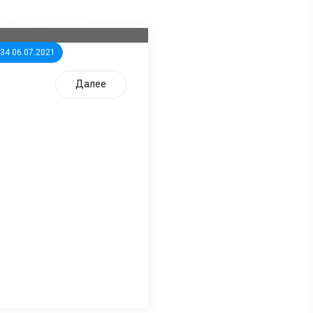
дидатов от КПРФ в
жегородское ЗС
:34 06.07.2021
Далее