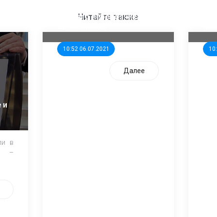
ООП предлагает создать
Ста
единого перевозчика для
кан
Читайте также
школьников
ни
10:52 06.07.2021
10
Далее
 и
ли в
и –