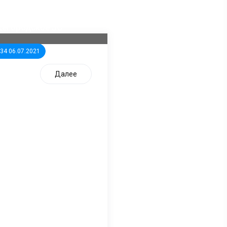
ла известна тройка
дидатов от КПРФ в
жегородское ЗС
:34 06.07.2021
Далее