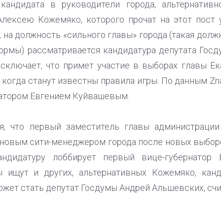
кандидата в руководители города, альтернатив
лексею Кожемяко, которого прочат на этот пост 
, на должность «сильного главы» города (такая дол
ормы) рассматривается кандидатура депутата Гос
сключает, что примет участие в выборах главы Ек
 когда станут известны правила игры. По данным Zna
натором Евгением Куйвашевым.
я, что первый заместитель главы администрации
новым сити-менеджером города после новых выбор
андидатуру лоббирует первый вице-губернатор 
ы ищут и других, альтернативных Кожемяко, кан
может стать депутат Госдумы Андрей Альшевских, сч