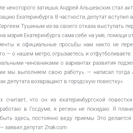
ле некоторого затишья, Андрей Альшевских стал ак
ацию Екатеринбурга. В частности, депутат вступил 
Сергеем Тушиным из-за своего отказа выступать пе
вна мэрия Екатеринбурга сама себе на уме, помощи 
ументы и официальные просьбы нам никто не пере
го — о нашем метро, огрызаетесь и отфутболиваете. 
ральными чиновниками о вариантах развития подзе
ии мы выполняем свою работу», — написал тогда
так депутата возвращают в городскую повестку».
 считает, что он из екатеринбургской повестки
 работаю в Госдуме, я регион не покидаю. Я пла
 быть здесь, постоянно веду приемы. Это делается 
— заявил депутат Znak.com.