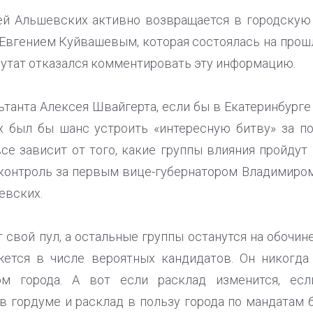
рей Альшевских активно возвращается в городскую 
 Евгением Куйвашевым, которая состоялась на прош
путат отказался комментировать эту информацию.
танта Алексея Швайгерта, если бы в Екатеринбурге
 был бы шанс устроить «интересную битву» за по
все зависит от того, какие группы влияния пройду
 контроль за первым вице-губернатором Владимиром
евских.
 свой пул, а остальные группы останутся на обочин
ется в числе вероятных кандидатов. Он никогда 
м города. А вот если расклад изменится, ес
в гордуме и расклад в пользу города по мандатам б