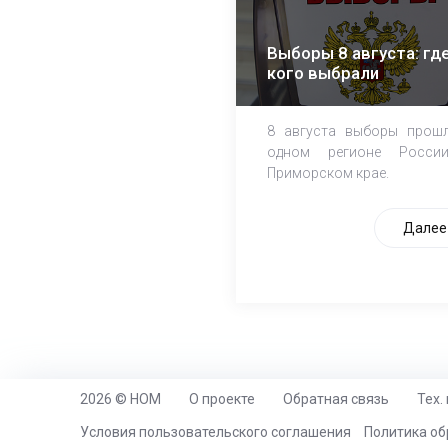
Выборы 8 августа: где
кого выбрали
8 августа выборы прош
одном регионе Росси
Приморском крае.
Далее
2026 © НОМ
О проекте
Обратная связь
Тех.
https://www.high-endrolex.com/26
Условия пользовательского соглашения
Политика об