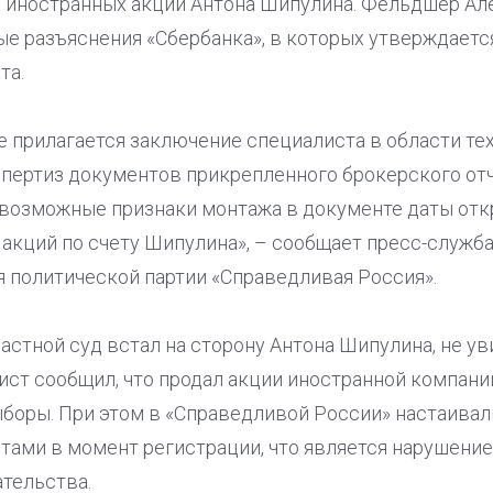
за иностранных акций Антона Шипулина. Фельдшер А
е разъяснения «Сбербанка», в которых утверждается
та.
 прилагается заключение специалиста в области те
ертиз документов прикрепленного брокерского отче
 возможные признаки монтажа в документе даты отк
 акций по счету Шипулина», – сообщает пресс-служб
я политической партии «Справедливая Россия».
стной суд встал на сторону Антона Шипулина, не у
ист сообщил, что продал акции иностранной компании
боры. При этом в «Справедливой России» настаивал
тами в момент регистрации, что является нарушени
тельства.