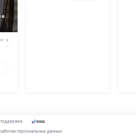
 и
ли в
и –
 поддержка
работки персональных данных