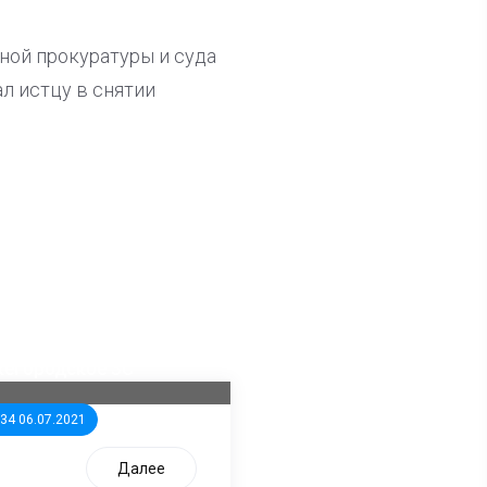
ной прокуратуры и суда
л истцу в снятии
ла известна тройка
дидатов от КПРФ в
жегородское ЗС
:34 06.07.2021
Далее