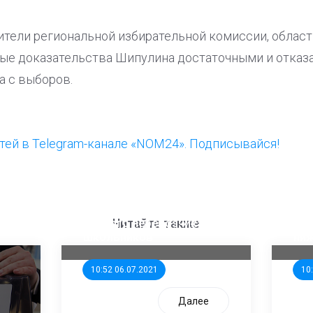
ители региональной избирательной комиссии, област
ые доказательства Шипулина достаточными и отказа
а с выборов.
ей в Telegram-канале «NOM24». Подписывайся!
ООП предлагает создать
Ста
единого перевозчика для
кан
Читайте также
школьников
ни
10:52 06.07.2021
10
Далее