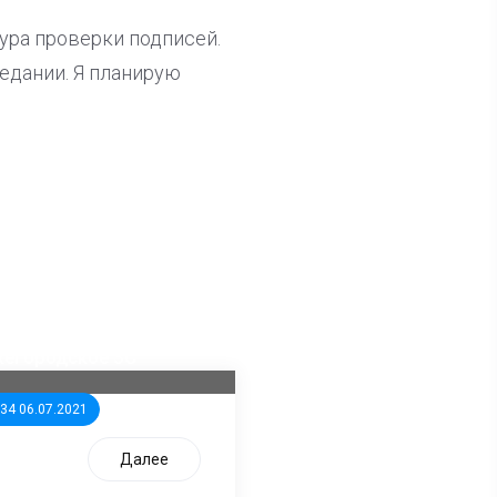
ура проверки подписей.
седании. Я планирую
ла известна тройка
дидатов от КПРФ в
жегородское ЗС
:34 06.07.2021
Далее