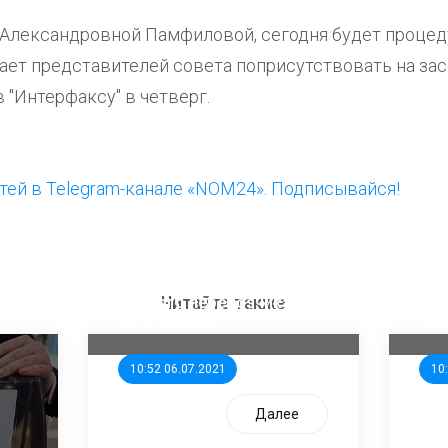
й Александровной Памфиловой, сегодня будет процед
шает представителей совета поприсутствовать на за
в "Интерфаксу" в четверг.
ей в Telegram-канале «NOM24». Подписывайся!
ООП предлагает создать
Ста
единого перевозчика для
кан
Читайте также
школьников
ни
10:52 06.07.2021
10
Далее