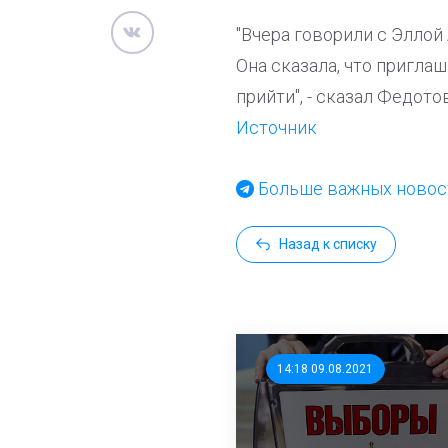
"Вчера говорили с Элло
Она сказала, что пригла
прийти", - сказал Федото
Источник
Больше важных новост
Назад к списку
14:18 09.08.2021