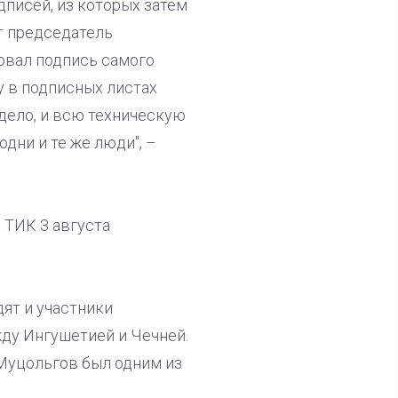
писей, из которых затем
т председатель
ковал подпись самого
у в подписных листах
 дело, и всю техническую
дни и те же люди", –
 ТИК 3 августа
дят и участники
ду Ингушетией и Чечней.
 Муцольгов был одним из