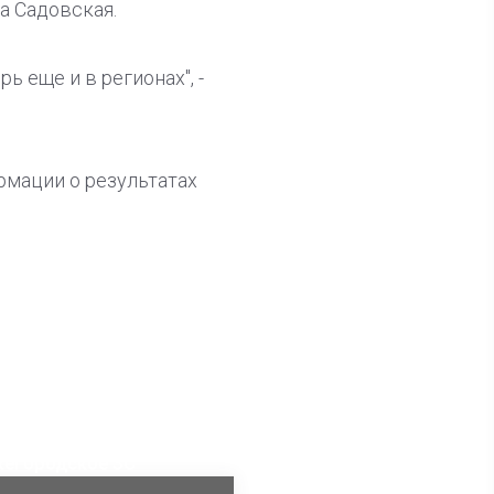
а Садовская.
ь еще и в регионах", -
рмации о результатах
ла известна тройка
дидатов от КПРФ в
жегородское ЗС