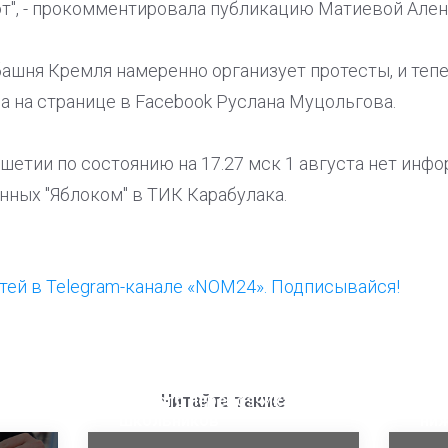
ют", - прокомментировала публикацию Матиевой Ален
башня Кремля намеренно организует протесты, и тепер
а на странице в Facebook Руслана Муцольгова.
шетии по состоянию на 17.27 мск 1 августа нет инфо
нных "Яблоком" в ТИК Карабулака.
ей в Telegram-канале «NOM24». Подписывайся!
ООП предлагает создать
Ста
единого перевозчика для
кан
Читайте также
школьников
ни