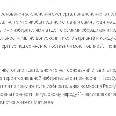
 основании заключения эксперта, привлеченного пол
зал на то, что якобы подписи ставили сами люди, но 
угими избирателями, а где-то самими сборщиками под
льности, мы не допускали такого варианта и каждую
спертизе под сомнение поставили мою подпись", - пр
.
 настолько тщательно, что нет оснований ставить под
аз территориальной избирательной комиссии г.Карабу
ет ли по тому же пути Избирательная комиссия Респ
рены принести ингушскому народу?" - написала сего
ивистка Анжела Матиева.