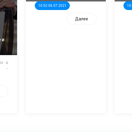
10:52 06.07.2021
10
Далее
 и
ли в
и –