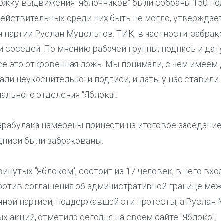
ржку выдвижения "яблочников" были собраны 150 под
действительных среди них быть не могло, утверждае
 партии Руслан Муцольгов. ТИК, в частности, забра
и соседей. По мнению рабочей группы, подпись и дат
се это откровенная ложь. Мы понимали, с чем имеем
и неукоснительно: и подписи, и даты у нас ставили о
ального отделения "Яблока".
рабулака намерены принести на итоговое заседание
дписи были забракованы.
инутых "Яблоком", состоит из 17 человек, в него вхо
ротив соглашения об административной границе меж
нной партией, поддержавшей эти протесты, а Руслан
х акций, отметило сегодня на своем сайте "Яблоко".