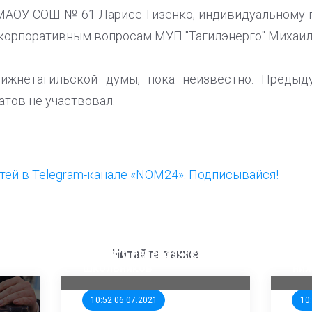
 МАОУ СОШ № 61 Ларисе Гизенко, индивидуальному
 корпоративным вопросам МУП "Тагилэнерго" Михаил
нижнетагильской думы, пока неизвестно. Предыд
тов не участвовал.
ей в Telegram-канале «NOM24». Подписывайся!
ООП предлагает создать
Ста
единого перевозчика для
кан
Читайте также
школьников
ни
10:52 06.07.2021
10