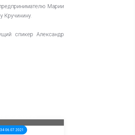
 предпринимателю Марии
у Кручинину.
ущий спикер Александр
ла известна тройка
дидатов от КПРФ в
жегородское ЗС
:34 06.07.2021