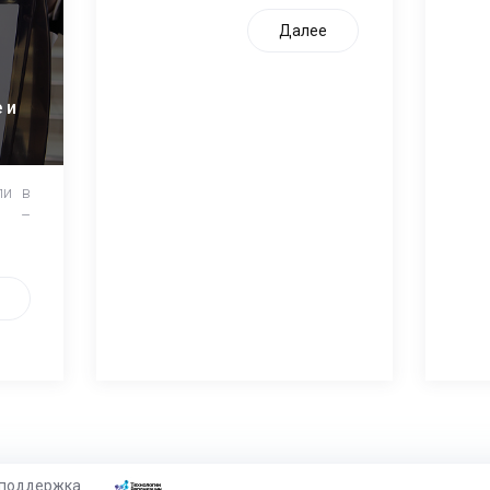
Далее
 и
ли в
и –
 поддержка