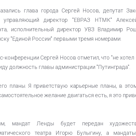
азались глава города Сергей Носов, депутат Зак
и, управляющий директор "ЕВРАЗ НТМК" Алексе
нта, исполнительный директор УВЗ Владимир Ро
иску "Единой России" первыми тремя номерами.
с-конференции Сергей Носов отметил, что "не хотел
виду должность главы администрации "Путинграда".
него планы. Я приветствую карьерные планы, в этом
самостоятельное желание двигаться есть, я это приве
м, мандат Ленды будет передан художеств
матического театра Игорю Булыгину, а мандат