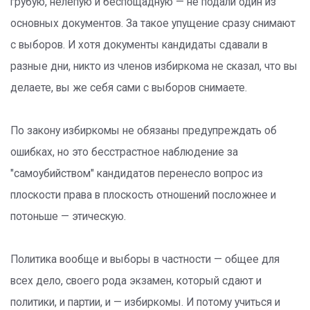
грубую, нелепую и беспощадную — не подали один из
основных документов. За такое упущение сразу снимают
с выборов. И хотя документы кандидаты сдавали в
разные дни, никто из членов избиркома не сказал, что вы
делаете, вы же себя сами с выборов снимаете.
По закону избиркомы не обязаны предупреждать об
ошибках, но это бесстрастное наблюдение за
"самоубийством" кандидатов перенесло вопрос из
плоскости права в плоскость отношений посложнее и
потоньше — этическую.
Политика вообще и выборы в частности — общее для
всех дело, своего рода экзамен, который сдают и
политики, и партии, и — избиркомы. И потому учиться и