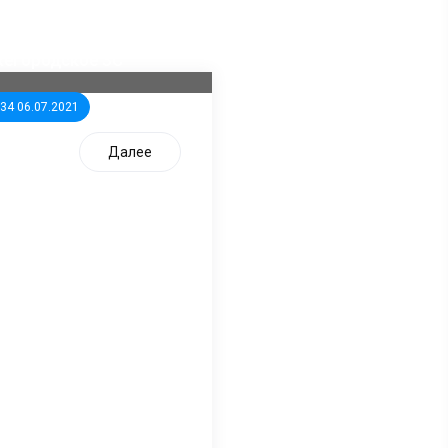
ла известна тройка
дидатов от КПРФ в
жегородское ЗС
:34 06.07.2021
Далее