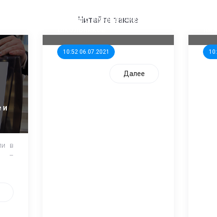
ООП предлагает создать
Ста
единого перевозчика для
кан
Читайте также
школьников
ни
10:52 06.07.2021
10
Далее
 и
ли в
и –