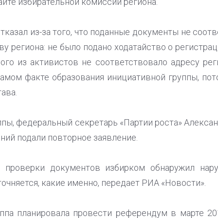
айте избирательной комиссии региона.
тказал из-за того, что поданные документы не соо
ву региона: не было подано ходатайство о регистра
ого из активистов не соответствовало адресу рег
амом факте образования инициативной группы, пот
ава.
ппы, федеральный секретарь «Партии роста» Алексан
ний подали повторное заявление.
е проверки документов избирком обнаружил нар
точняется, какие именно, передает РИА «Новости».
уппа планировала провести референдум в марте 20