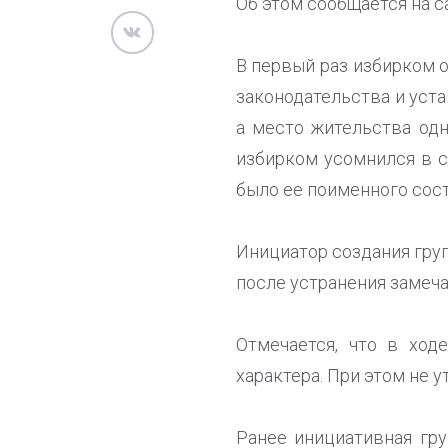
Об этом сообщается на с
В первый раз избирком о
законодательства и уста
а место жительства одн
избирком усомнился в с
было ее поименного сост
Инициатор создания гру
после устранения замеча
Отмечается, что в ход
характера. При этом не у
Ранее инициативная гр