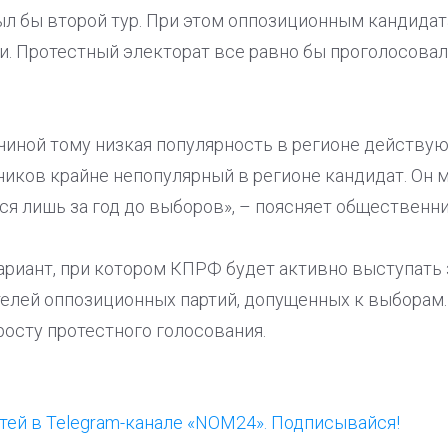
был бы второй тур. При этом оппозиционным кандида
. Протестный электорат все равно бы проголосовал 
ичиной тому низкая популярность в регионе действу
ков крайне непопулярный в регионе кандидат. Он м
ся лишь за год до выборов», – поясняет общественни
иант, при котором КПРФ будет активно выступать з
елей оппозиционных партий, допущенных к выборам. 
осту протестного голосования.
ей в Telegram-канале «NOM24». Подписывайся!