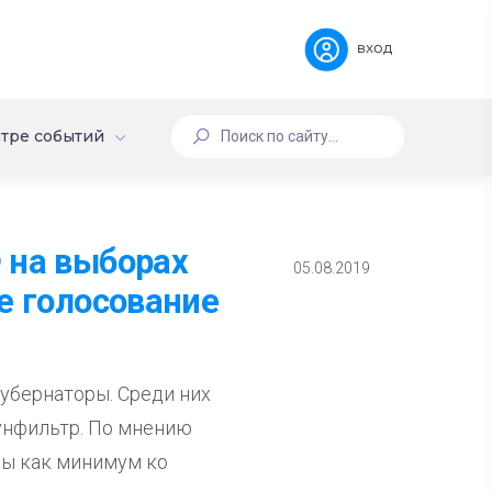
вход
тре событий
 на выборах
05.08.2019
е голосование
убернаторы. Среди них
унфильтр. По мнению
бы как минимум ко