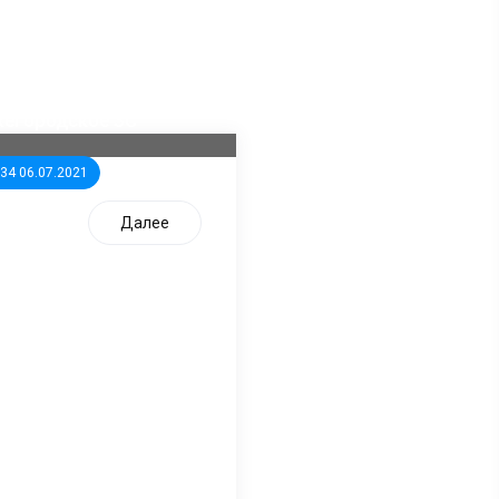
ла известна тройка
дидатов от КПРФ в
жегородское ЗС
:34 06.07.2021
Далее