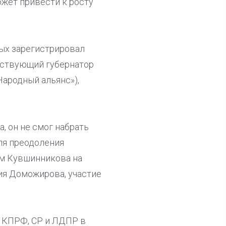
ожет привести к росту
рых зарегистрировал
йствующий губернатор
Народный альянс»),
, он не смог набрать
ля преодоления
ом Кувшинникова на
ия Доможирова, участие
т КПРФ, СР и ЛДПР в