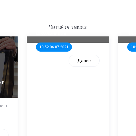
ООП предлагает создать
Ста
единого перевозчика для
кан
Читайте также
школьников
ни
10:52 06.07.2021
10
Далее
 и
ли в
и –