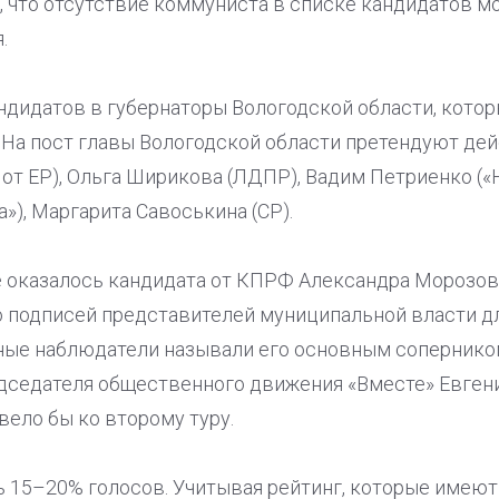
т, что отсутствие коммуниста в списке кандидатов м
.
ндидатов в губернаторы Вологодской области, кото
 На пост главы Вологодской области претендуют де
от ЕР), Ольга Ширикова (ЛДПР), Вадим Петриенко («
»), Маргарита Савоськина (СР).
е оказалось кандидата от КПРФ Александра Морозова
 подписей представителей муниципальной власти д
ные наблюдатели называли его основным соперник
дседателя общественного движения «Вместе» Евген
ело бы ко второму туру.
ь 15–20% голосов. Учитывая рейтинг, которые имею