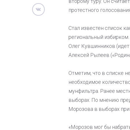
второму туру. Он считае
протестного голосования
Стал известен список ка
региональный избирком.
Олег Кувшинников (идет 
Алексей Рылеев («Родина
Отметим, что в списке н
необходимое количество
мунфильтра. Ранее мест
выборах. По мнению пре
Морозова в выборах прив
«Морозов мог бы набрат