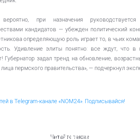
едник.
, вероятно, при назначения руководствует
ествами кандидатов — убежден политический конс
етникова определяющую роль играет то, в чьих кома
сть. Удивление элиты понятно: все ждут, что в 
т! Губернатор задал тренд на обновление, возраст
 лица пермского правительства», — подчеркнул экспе
ей в Telegram-канале «NOM24». Подписывайся!
ООП предлагает создать
Ста
единого перевозчика для
кан
Читайте также