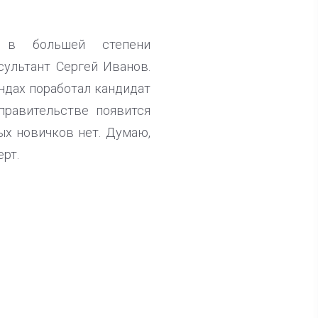
ся в большей степени
ультант Сергей Иванов.
ндах поработал кандидат
правительстве появится
ных новичков нет. Думаю,
рт.
ла известна тройка
дидатов от КПРФ в