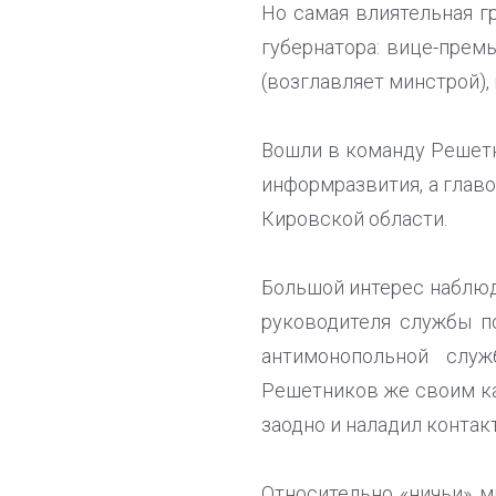
Но самая влиятельная г
губернатора: вице-прем
(возглавляет минстрой),
Вошли в команду Решетн
информразвития, а глав
Кировской области.
Большой интерес наблюд
руководителя службы п
антимонопольной слу
Решетников же своим ка
заодно и наладил конта
Относительно «ничьи» м