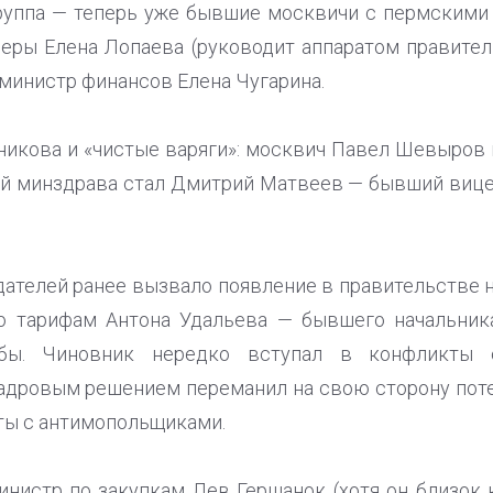
руппа — теперь уже бывшие москвичи с пермскими
ьеры Елена Лопаева (руководит аппаратом правите
 министр финансов Елена Чугарина.
икова и «чистые варяги»: москвич Павел Шевыров
ой минздрава стал Дмитрий Матвеев — бывший виц
ателей ранее вызвало появление в правительстве н
о тарифам Антона Удальева — бывшего начальник
жбы. Чиновник нередко вступал в конфликты с
дровым решением переманил на свою сторону поте
кты с антимопольщиками.
инистр по закупкам Лев Гершанок (хотя он близок