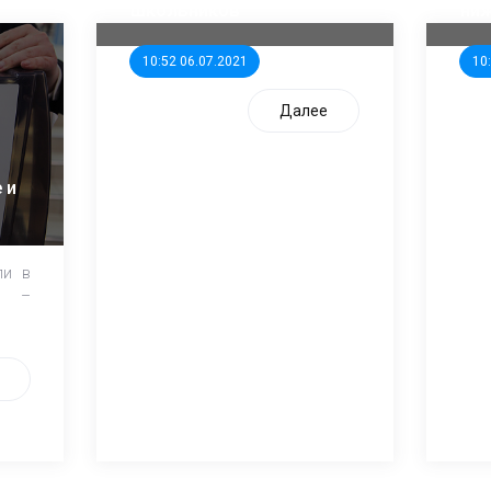
школьников
ни
10:52 06.07.2021
10
Далее
 и
ли в
и –