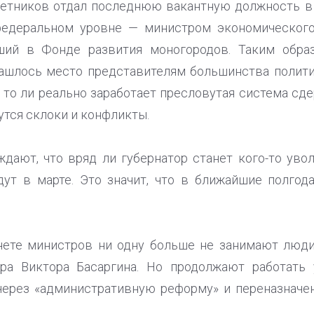
етников отдал последнюю вакантную должность в 
федеральном уровне — министром экономического
ший в Фонде развития моногородов. Таким обра
ашлось место представителям большинства полити
: то ли реально заработает пресловутая система сд
утся склоки и конфликты.
ждают, что вряд ли губернатор станет кого-то уво
дут в марте. Это значит, что в ближайшие полгод
инете министров ни одну больше не занимают люди
ра Виктора Басаргина. Но продолжают работать 
через «административную реформу» и переназначен