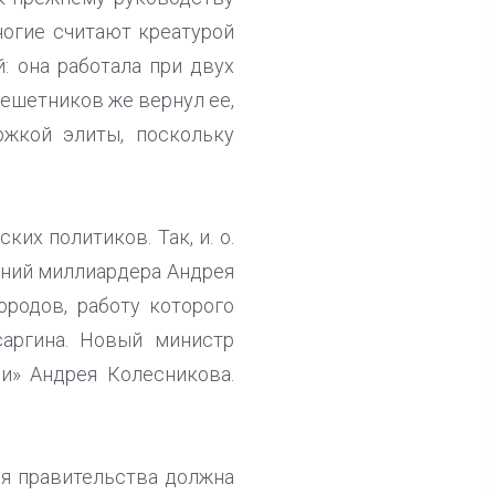
ногие считают креатурой
: она работала при двух
Решетников же вернул ее,
ржкой элиты, поскольку
х политиков. Так, и. о.
аний миллиардера Андрея
родов, работу которого
аргина. Новый министр
и» Андрея Колесникова.
ия правительства должна