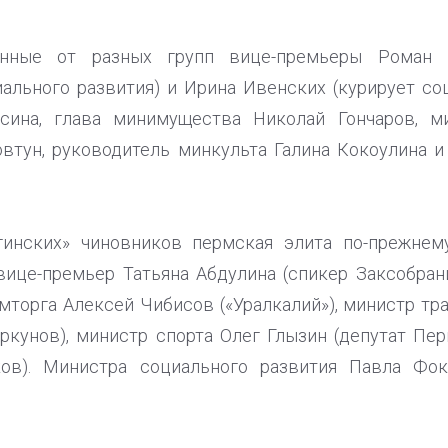
енные от разных групп вице-премьеры Роман К
ального развития) и Ирина Ивенских (курирует со
сина, глава минимущества Николай Гончаров, м
втун, руководитель минкульта Галина Кокоулина 
гинских» чиновников пермская элита по-прежне
вице-премьер Татьяна Абдулина (спикер Заксобрани
мторга Алексей Чибисов («Уралкалий»), министр тр
иркунов), министр спорта Олег Глызин (депутат Пе
ов). Министра социального развития Павла Фок