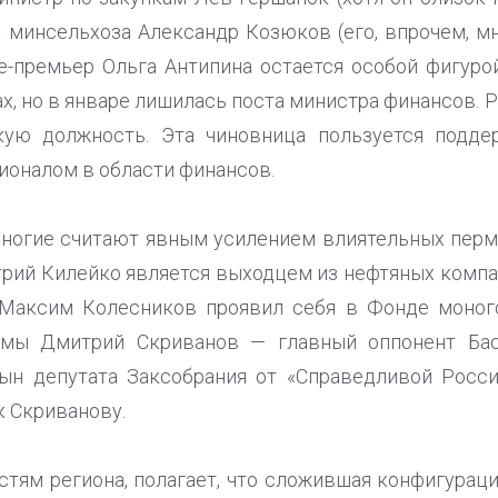
 минсельхоза Александр Козюков (его, впрочем, м
е-премьер Ольга Антипина остается особой фигурой
, но в январе лишилась поста министра финансов. 
ую должность. Эта чиновница пользуется подде
ионалом в области финансов.
ногие считают явным усилением влиятельных пермски
рий Килейко является выходцем из нефтяных комп
 Максим Колесников проявил себя в Фонде моного
думы Дмитрий Скриванов — главный оппонент Бас
ын депутата Заксобрания от «Справедливой Росси
к Скриванову.
астям региона, полагает, что сложившая конфигурац