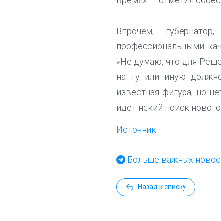
время», — отметил собес
Впрочем, губернатор
профессиональными кач
«Не думаю, что для Реш
на ту или иную должно
известная фигура, но не
идет некий поиск нового
Источник
Больше важных новост
Назад к списку