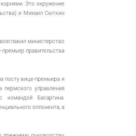
 корнями. Это окружение
льства) и Михаил Сюткин
 возглавил министерство
е-премьер правительства
а посту вице-премьера и
а пермского управления
 командой Басаргина.
нциального оппонента, а
 к прежнему руководству