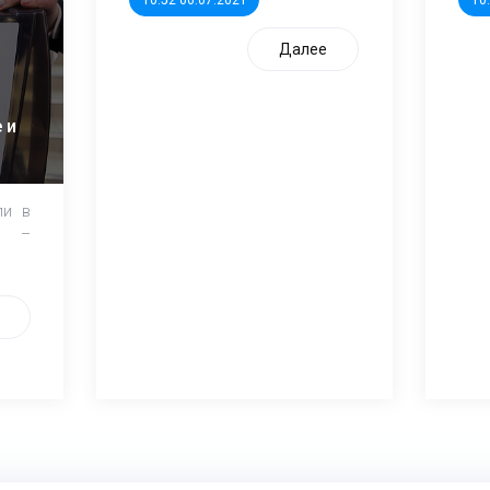
Далее
 и
ли в
и –