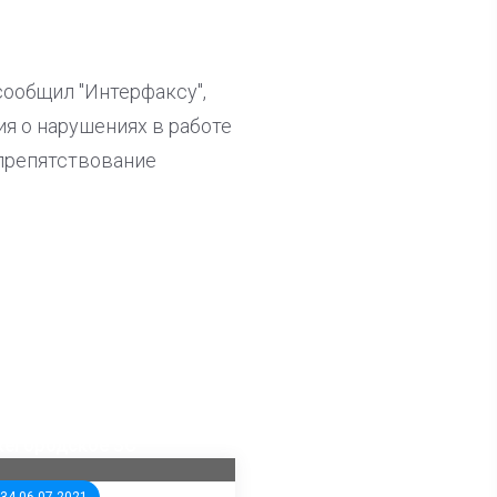
ообщил "Интерфаксу",
я о нарушениях в работе
спрепятствование
ла известна тройка
дидатов от КПРФ в
жегородское ЗС
:34 06.07.2021