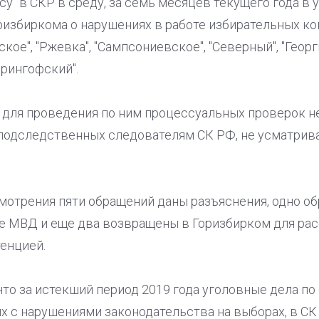
у" в СКР в среду, за семь месяцев текущего года в
ризбиркома о нарушениях в работе избирательных к
ое", "Ржевка", "Сампсониевское", "Северный", "Георг
ерингофский".
для проведения по ним процессуальных проверок не
подследственных следователям СК РФ, не усматривал
смотрения пяти обращений даны разъяснения, одно о
е МВД и еще два возвращены в Горизбирком для ра
енцией.
 что за истекший период 2019 года уголовные дела п
х с нарушениями законодательства на выборах, в СК