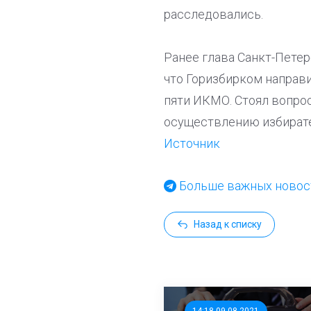
расследовались.
Ранее глава Санкт-Пете
что Горизбирком направи
пяти ИКМО. Стоял вопрос
осуществлению избирате
Источник
Больше важных новост
Назад к списку
14:18 09.08.2021