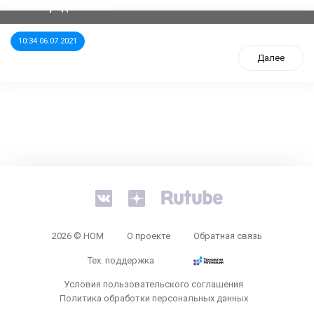
нижегородское ЗС
10:34 06.07.2021
Далее
tps://www.high-endrolex.com/26
2026 © НОМ
О проекте
Обратная связь
Тех. поддержка
Условия пользовательского соглашения
Политика обработки персональных данных