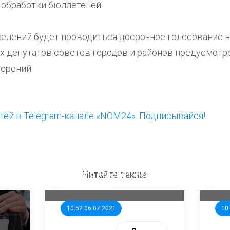
обработки бюллетеней.
елений будет проводиться досрочное голосование не
ах депутатов советов городов и районов предусмот
ерений.
ей в Telegram-канале «NOM24». Подписывайся!
ООП предлагает создать
Ста
единого перевозчика для
кан
Читайте также
школьников
ни
10:52 06.07.2021
10