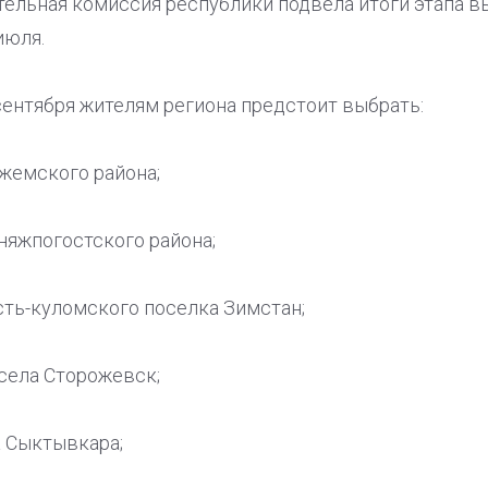
тельная комиссия республики подвела итоги этапа 
июля.
сентября жителям региона предстоит выбрать:
жемского района;
няжпогостского района;
сть-куломского поселка Зимстан;
села Сторожевск;
а Сыктывкара;