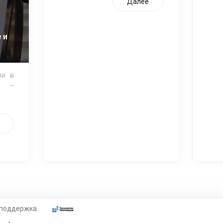
Далее
 и
ли в
и –
 поддержка