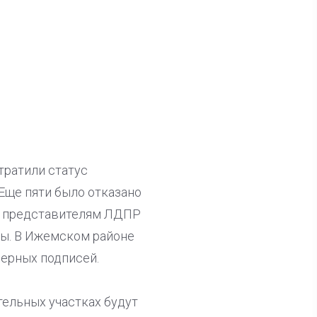
тратили статус
Еще пяти было отказано
им представителям ЛДПР
ы. В Ижемском районе
ерных подписей.
тельных участках будут