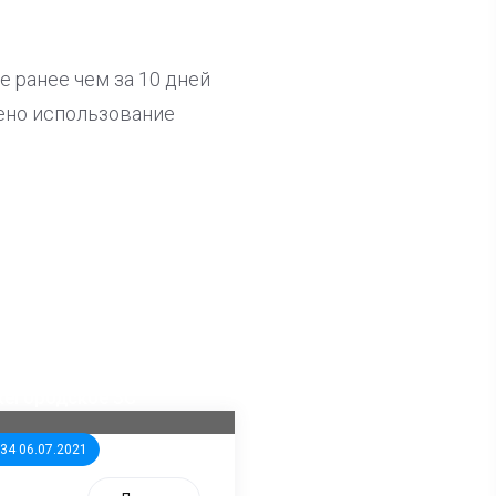
 ранее чем за 10 дней
рено использование
ла известна тройка
дидатов от КПРФ в
жегородское ЗС
:34 06.07.2021