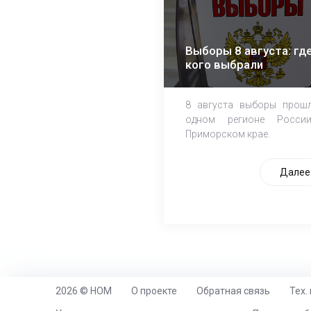
Выборы 8 августа: где
кого выбрали
8 августа выборы прош
одном регионе Росси
Приморском крае.
Далее
2026 © НОМ
О проекте
Обратная связь
Тех.
https://www.high-endrolex.com/26